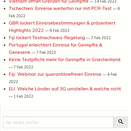
Vietnam öffnet Grenzen für Geimpfte
—
14 Feb 2022
Tschechien: Einreise weiterhin nur mit PCR-Test
—
8
Feb 2022
GBR lockert Einreisebestimmungen & präsentiert
Highlights 2022
—
8 Feb 2022
Fiji lockert Testnachweis-Regelung
—
7 Feb 2022
Portugal erleichtert Einreise für Geimpfte &
Genesene
—
7 Feb 2022
Keine Testpflicht mehr für Geimpfte in Griechenland
—
7 Feb 2022
Fiji: Webinar zur quarantänefreien Einreise
—
4 Feb
2022
EU: Welche Länder auf 3G umstellen & welche nicht
—
1 Feb 2022
Suche
Suc