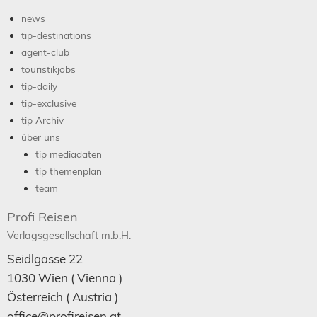
news
tip-destinations
agent-club
touristikjobs
tip-daily
tip-exclusive
tip Archiv
über uns
tip mediadaten
tip themenplan
team
Profi Reisen
Verlagsgesellschaft m.b.H.
Seidlgasse 22
1030
Wien
( Vienna )
Österreich (
Austria
)
office@profireisen.at