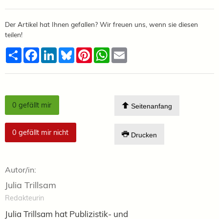
Der Artikel hat Ihnen gefallen? Wir freuen uns, wenn sie diesen
teilen!
Teilen
Facebook
LinkedIn
Bluesky
Pinterest
WhatsApp
Email
0
gefällt mir
Seitenanfang
0
gefällt mir nicht
Drucken
Autor/in:
Julia Trillsam
Redakteurin
Julia Trillsam hat Publizistik- und