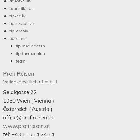
agent-club
touristikjobs
tip-daily
tip-exclusive
tip Archiv
über uns
tip mediadaten
tip themenplan
team
Profi Reisen
Verlagsgesellschaft m.b.H.
Seidlgasse 22
1030
Wien
( Vienna )
Österreich (
Austria
)
office@profireisen.at
www.profireisen.at
tel:
+43 1 - 714 24 14