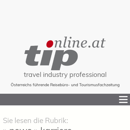
travel industry professional
Österreichs führende Reisebüro- und Tourismusfachzeitung
Skip
to
Content
Sie lesen die Rubrik: