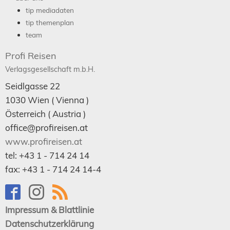
tip mediadaten
tip themenplan
team
Profi Reisen
Verlagsgesellschaft m.b.H.
Seidlgasse 22
1030
Wien
( Vienna )
Österreich (
Austria
)
office@profireisen.at
www.profireisen.at
tel:
+43 1 - 714 24 14
fax:
+43 1 - 714 24 14-4
Impressum & Blattlinie
Datenschutzerklärung