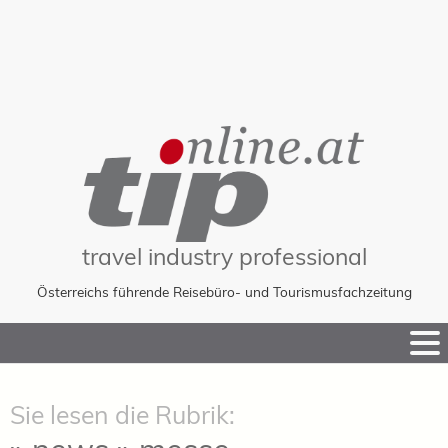
travel industry professional
Österreichs führende Reisebüro- und Tourismusfachzeitung
Skip
to
Content
Sie lesen die Rubrik: