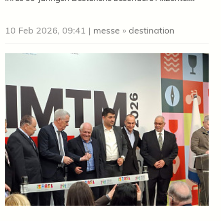
10 Feb 2026, 09:41
|
messe
»
destination