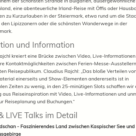
inem der schönsten Strände in Bulgarien, außergewöhnlich
nland, eine abenteuerliche Irland-Reise mit Öffis oder Hausb
nen zu Kurzurlauben in der Steiermark, etwa rund um die Sta
 den Lipizzanern oder die schönsten Wanderwege in der
rmark.
ation und Information
ajchl kreiert eine Brücke zwischen Video, Live-Informationen
re Kontaktmöglichkeiten zwischen Ferien-Messe-Aussteller
rten Reisepublikum. Claudius Rajchl: „Das bloße Verteilen vo
terial einerseits und Show-Elementen andererseits ist in
len Zeiten zu wenig, in den 25-minütigen Slots schaffen wir 
 aus Reiseinspiration mit Video, Live-Informationen und un
ur Reiseplanung und Buchungen.“
& LIVE Talks im Detail
dschan - Faszinierendes Land zwischen Kaspischer See und
sgebirge