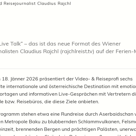
d Reisejournalist Claudius Rajchl
Live Talk“ – das ist das neue Format des Wiener
alisten Claudius Rajchl (rajchlreist.tv) auf der Ferien
s 18. Jänner 2026 präsentiert der Video- & Reiseprofi sechs
e internationale und österreichische Destination mit emoti
rtagen und informativen Live-Gesprächen mit Vertretern d
le bzw. Reisebüros, die diese Ziele anbieten.
rogramm stehen etwa eine Rundreise durch Aserbaidschan 
n Metropole Baku zu blubbernden Schlammvulkanen, Felsma
einzeit, brennenden Bergen und prächtigen Palästen, unerwa