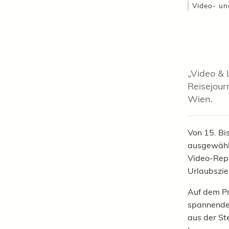
Video- un
-Station Gesundbrunnen
„Video & 
Reisejourn
Wien.
Von 15. Bi
ausgewählt
Video-Repo
Urlaubszie
Auf dem P
spannende
aus der St