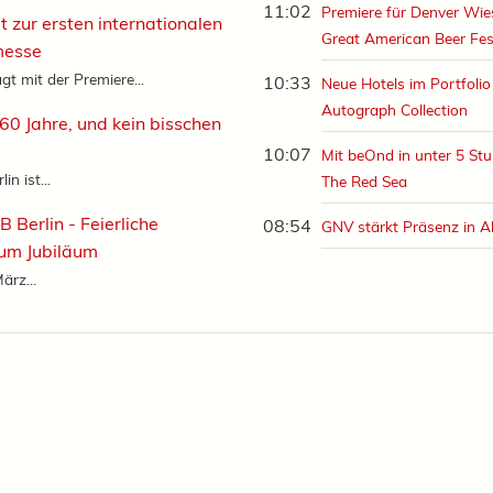
11:02
Premiere für Denver Wi
t zur ersten internationalen
Great American Beer Fes
messe
gt mit der Premiere...
10:33
Neue Hotels im Portfolio
Autograph Collection
 60 Jahre, und kein bisschen
10:07
Mit beOnd in unter 5 Stu
in ist...
The Red Sea
B Berlin - Feierliche
08:54
GNV stärkt Präsenz in A
um Jubiläum
ärz...