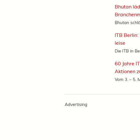
Bhutan läd
Branchen
Bhutan schlä
ITB Berlin:
leise
Die ITB in Berl
60 Jahre IT
Aktionen z
Vom 3. – 5. M
Advertising