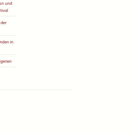
esn und
tival
 der
nden in
lgerien