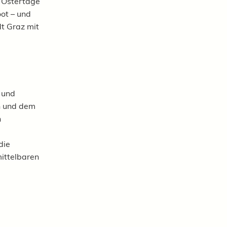
e Ostertage
oot – und
dt Graz mit
 und
n und dem
n
die
mittelbaren