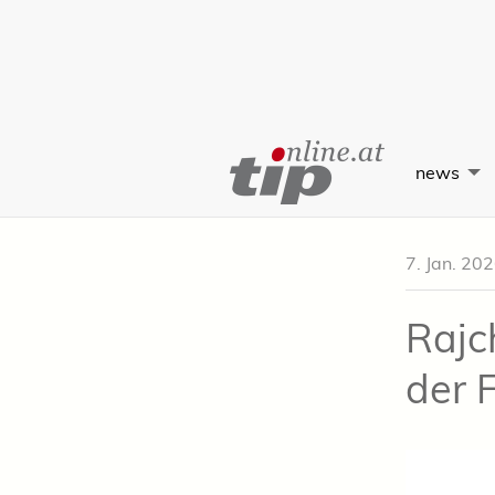
Skip
to
news
Content
7. Jan. 20
Rajc
der 