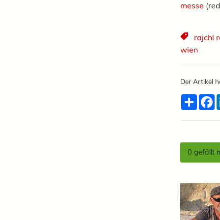
messe
(red
rajchl r
wien
Der Artikel h
Teilen
F
0
gefällt 