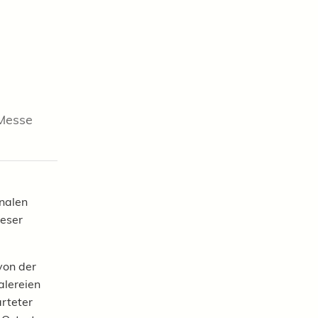
-Messe
onalen
ieser
von der
lereien
rteter