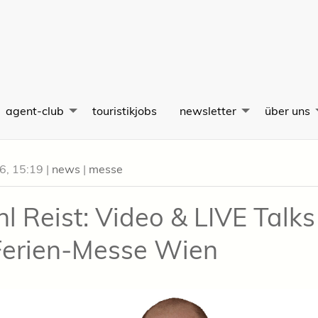
agent-club
touristikjobs
newsletter
über uns
26, 15:19
|
news
|
messe
hl Reist: Video & LIVE Talks
Ferien-Messe Wien