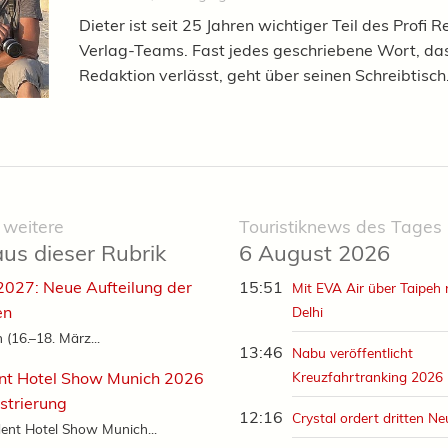
Dieter ist seit 25 Jahren wichtiger Teil des Profi R
Verlag-Teams. Fast jedes geschriebene Wort, das
Redaktion verlässt, geht über seinen Schreibtisch
 weitere
Touristiknews des Tages
aus dieser Rubrik
6 August 2026
 2027: Neue Aufteilung der
15:51
Mit EVA Air über Taipeh
en
Delhi
n (16.–18. März...
13:46
Nabu veröffentlicht
nt Hotel Show Munich 2026
Kreuzfahrtranking 2026
istrierung
12:16
Crystal ordert dritten N
ent Hotel Show Munich...