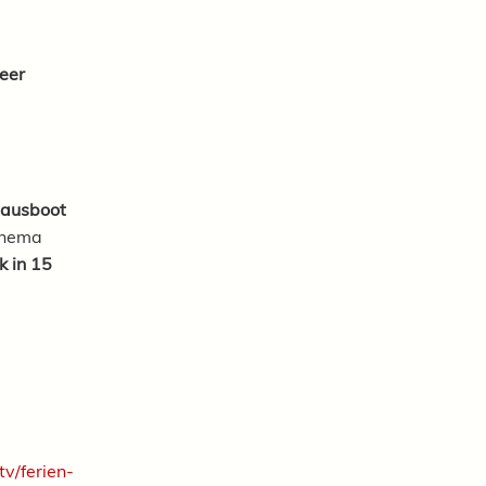
eer
 Hausboot
Cinema
k in 15
tv/ferien-