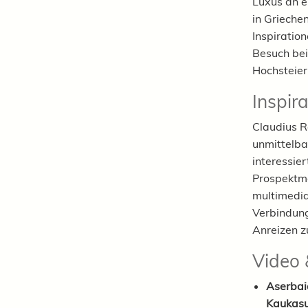
Luxus an e
in Grieche
Inspiratio
Besuch bei
Hochsteie
Inspir
Claudius R
unmittelba
interessie
Prospektma
multimedia
Verbindung
Anreizen z
Video 
Aserbai
Kaukasu