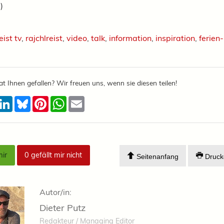
)
eist tv
,
rajchlreist
,
video
,
talk
,
information
,
inspiration
,
ferien
at Ihnen gefallen? Wir freuen uns, wenn sie diesen teilen!
acebook
LinkedIn
Bluesky
Pinterest
WhatsApp
Email
mir
0
gefällt mir nicht
Seitenanfang
Druck
Autor/in:
Dieter Putz
Redakteur / Managing Editor