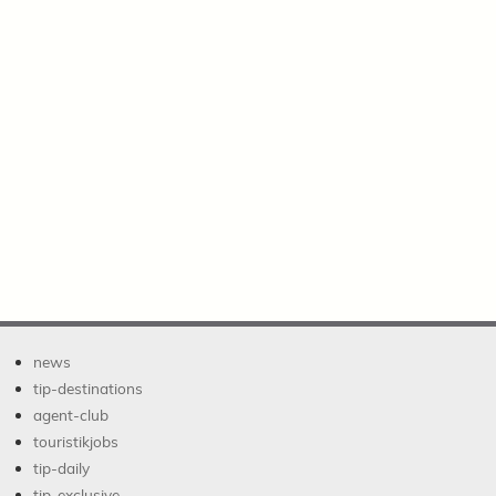
news
tip-destinations
agent-club
touristikjobs
tip-daily
tip-exclusive