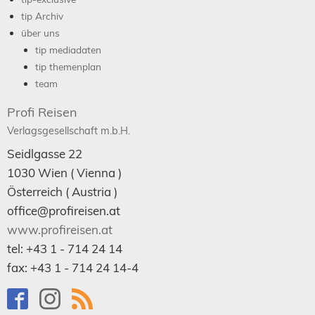
tip Archiv
über uns
tip mediadaten
tip themenplan
team
Profi Reisen
Verlagsgesellschaft m.b.H.
Seidlgasse 22
1030
Wien
( Vienna )
Österreich (
Austria
)
office@profireisen.at
www.profireisen.at
tel:
+43 1 - 714 24 14
fax:
+43 1 - 714 24 14-4