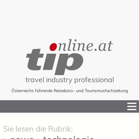
travel industry professional
Österreichs führende Reisebüro- und Tourismusfachzeitung
Skip
to
Content
Sie lesen die Rubrik: