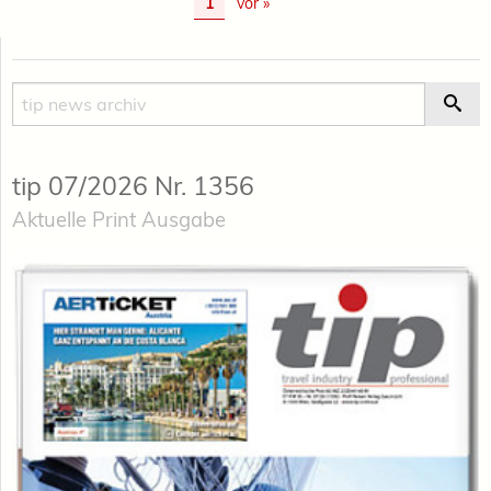
1
vor »
Suche
Suc
tip 07/2026 Nr. 1356
Aktuelle Print Ausgabe