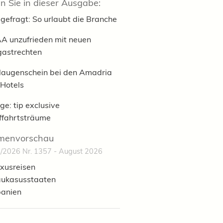
n Sie in dieser Ausgabe:
gefragt: So urlaubt die Branche
A unzufrieden mit neuen
gastrechten
laugenschein bei den Amadria
 Hotels
ge: tip exclusive
fffahrtsträume
menvorschau
/2026 Nr. 1357 - August 2026
xusreisen
ukasusstaaten
anien