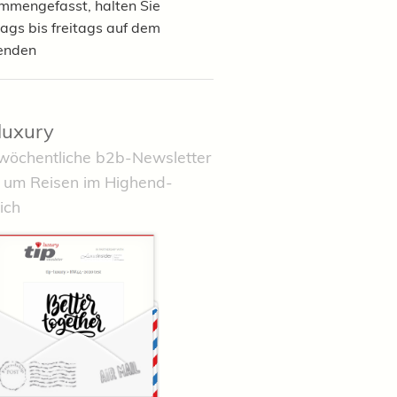
mmengefasst, halten Sie
ags bis freitags auf dem
enden
-luxury
wöchentliche b2b-Newsletter
 um Reisen im Highend-
ich