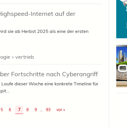
 Highspeed-Internet auf der
wird sie ab Herbst 2025 als eine der ersten
logie
»
vertrieb
er Fortschritte nach Cyberangriff
m Laufe dieser Woche eine konkrete Timeline für
it...
5
6
7
8
9
…
93
vor »