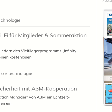
Aktu
echnologie
i-Fi für Mitglieder & Sommeraktion
liedern des Vielfliegerprogramms „Infinity
inen kostenlosen...
ro
»
technologie
sicherheit mit A3M-Kooperation
ation Manager“ von A3M ein Echtzeit-
len ein.