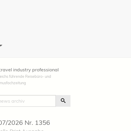
travel industry professional
eichs führende Reisebüro- und
smusfachzeitung
e
Suche Starten
 07/2026 Nr. 1356