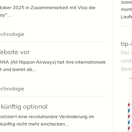
zusa
tober 2025 in Zusammenarbeit mit Visa die
mont
ay"...
Lauf
echnologie
tip
ebsite vor
Der 
rund
ANA (All Nippon Airways) hat ihre internationale
Bere
und bietet ab...
echnologie
 künftig optional
stiziert eine revolutionäre Veränderung im
ünftig nicht mehr einchecken...