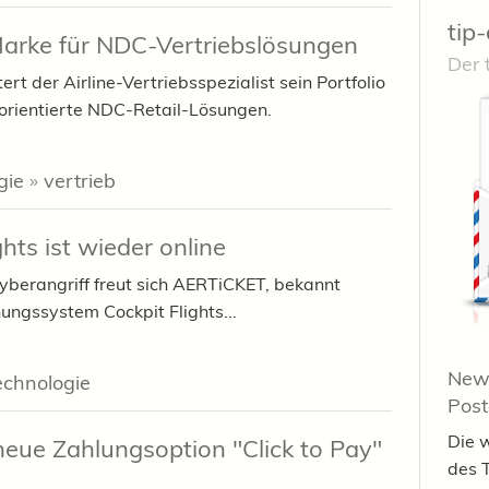
tip-
arke für NDC-Vertriebslösungen
Der 
ert der Airline-Vertriebsspezialist sein Portfolio
sorientierte NDC-Retail-Lösungen.
gie
»
vertrieb
hts ist wieder online
berangriff freut sich AERTiCKET, bekannt
ngssystem Cockpit Flights...
News
echnologie
Pos
Die 
neue Zahlungsoption "Click to Pay"
des 