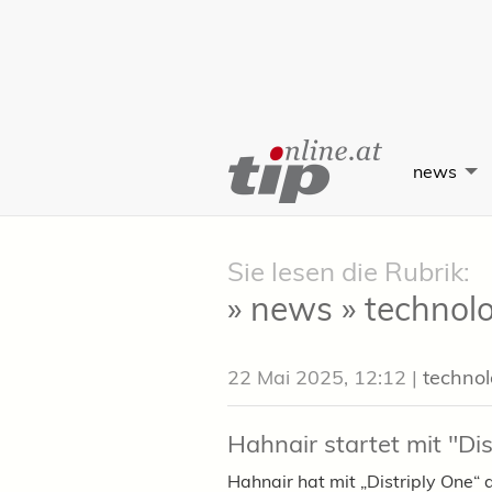
Skip
to
news
Content
Sie lesen die Rubrik:
» news » technol
22 Mai 2025, 12:12
|
technol
Hahnair startet mit "Di
Hahnair hat mit „Distriply One