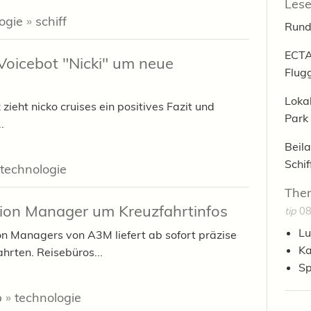
Lese
ogie
»
schiff
Rund
ECTA
 Voicebot "Nicki" um neue
Flug
Loka
ieht nicko cruises ein positives Fazit und
Park
.
Beila
Schi
technologie
The
ion Manager um Kreuzfahrtinfos
tip
08
Lu
n Managers von A3M liefert ab sofort präzise
Ka
ahrten. Reisebüros...
Sp
b
»
technologie