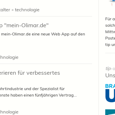
alter
»
technologie
Für a
p "mein-Olimar.de"
solch
Mittw
it mein-Olimar.de eine neue Web App auf den
Post
tip u
chnologie
tip
-o
rieren für verbessertes
Uns
ahrtindustrie und der Spezialist für
nste haben einen fünfjährigen Vertrag...
chnologie