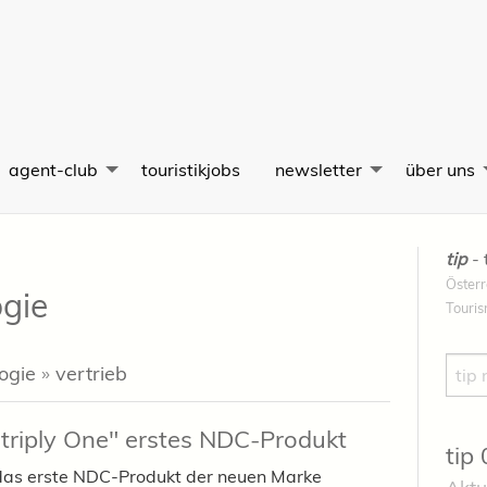
agent-club
touristikjobs
newsletter
über uns
tip
- 
Österr
ogie
Touri
Such
ogie
»
vertrieb
striply One" erstes NDC-Produkt
tip
“ das erste NDC-Produkt der neuen Marke