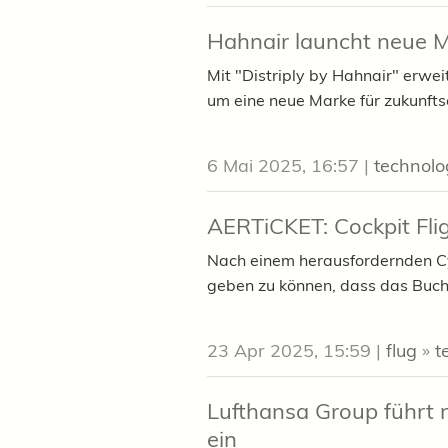
Hahnair launcht neue M
Mit "Distriply by Hahnair" erweit
um eine neue Marke für zukunft
6 Mai 2025, 16:57
|
technolo
AERTiCKET: Cockpit Flig
Nach einem herausfordernden Cy
geben zu können, dass das Buchu
23 Apr 2025, 15:59
|
flug
»
t
Lufthansa Group führt 
ein