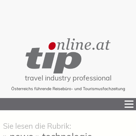
travel industry professional
Österreichs führende Reisebüro- und Tourismusfachzeitung
Skip
to
Content
Sie lesen die Rubrik: