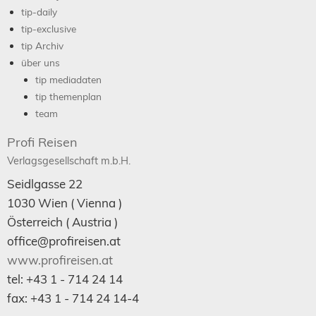
tip-daily
tip-exclusive
tip Archiv
über uns
tip mediadaten
tip themenplan
team
Profi Reisen
Verlagsgesellschaft m.b.H.
Seidlgasse 22
1030
Wien
( Vienna )
Österreich (
Austria
)
office@profireisen.at
www.profireisen.at
tel:
+43 1 - 714 24 14
fax:
+43 1 - 714 24 14-4