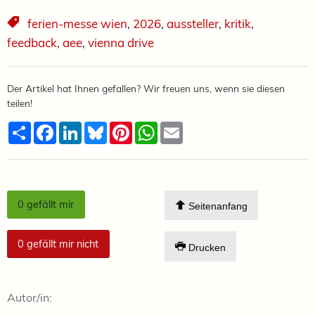
ferien-messe wien
,
2026
,
aussteller
,
kritik
,
feedback
,
aee
,
vienna drive
Der Artikel hat Ihnen gefallen? Wir freuen uns, wenn sie diesen
teilen!
Teilen
Facebook
LinkedIn
Bluesky
Pinterest
WhatsApp
Email
0
gefällt mir
Seitenanfang
0
gefällt mir nicht
Drucken
Autor/in: