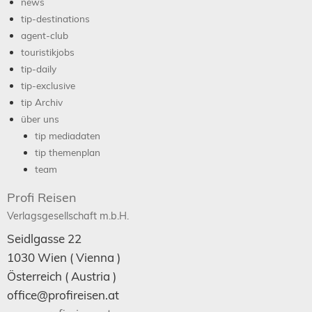
news
tip-destinations
agent-club
touristikjobs
tip-daily
tip-exclusive
tip Archiv
über uns
tip mediadaten
tip themenplan
team
Profi Reisen
Verlagsgesellschaft m.b.H.
Seidlgasse 22
1030
Wien
( Vienna )
Österreich (
Austria
)
office@profireisen.at