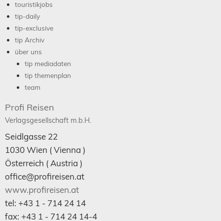
touristikjobs
tip-daily
tip-exclusive
tip Archiv
über uns
tip mediadaten
tip themenplan
team
Profi Reisen
Verlagsgesellschaft m.b.H.
Seidlgasse 22
1030
Wien
( Vienna )
Österreich (
Austria
)
office@profireisen.at
www.profireisen.at
tel:
+43 1 - 714 24 14
fax:
+43 1 - 714 24 14-4