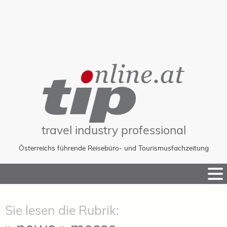
travel industry professional
Österreichs führende Reisebüro- und Tourismusfachzeitung
Skip
to
Content
Sie lesen die Rubrik: