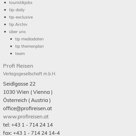
touristikjobs
tip-daily
tip-exclusive
tip Archiv
über uns
tip mediadaten
tip themenplan
team
Profi Reisen
Verlagsgesellschaft m.b.H.
Seidlgasse 22
1030
Wien
( Vienna )
Österreich (
Austria
)
office@profireisen.at
www.profireisen.at
tel:
+43 1 - 714 24 14
fax:
+43 1 - 714 24 14-4