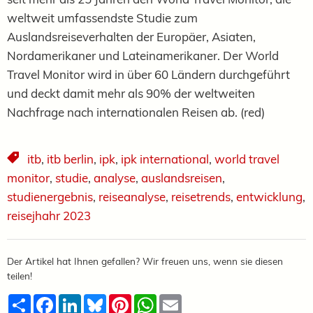
weltweit umfassendste Studie zum
Auslandsreiseverhalten der Europäer, Asiaten,
Nordamerikaner und Lateinamerikaner. Der World
Travel Monitor wird in über 60 Ländern durchgeführt
und deckt damit mehr als 90% der weltweiten
Nachfrage nach internationalen Reisen ab. (red)
itb
,
itb berlin
,
ipk
,
ipk international
,
world travel
monitor
,
studie
,
analyse
,
auslandsreisen
,
studienergebnis
,
reiseanalyse
,
reisetrends
,
entwicklung
,
reisejhahr 2023
Der Artikel hat Ihnen gefallen? Wir freuen uns, wenn sie diesen
teilen!
Teilen
Facebook
LinkedIn
Bluesky
Pinterest
WhatsApp
Email