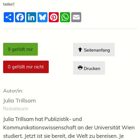
teilen!
Teilen
Facebook
LinkedIn
Bluesky
Pinterest
WhatsApp
Email
9
gefällt mir
Seitenanfang
0
gefällt mir nicht
Drucken
Autor/in:
Julia Trillsam
Redakteurin
Julia Trillsam hat Publizistik- und
Kommunikationswissenschaft an der Universität Wien
studiert. Jetzt ist sie bereit, die Welt zu bereisen. Je