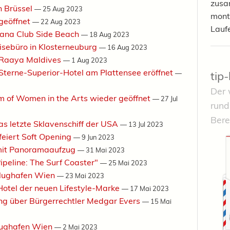
zusa
n Brüssel
—
25 Aug 2023
mont
geöffnet
—
22 Aug 2023
Lauf
iana Club Side Beach
—
18 Aug 2023
isebüro in Klosterneuburg
—
16 Aug 2023
 Raaya Maldives
—
1 Aug 2023
-Sterne-Superior-Hotel am Plattensee eröffnet
tip
—
Der 
 of Women in the Arts wieder geöffnet
—
27 Jul
rund
Bere
s letzte Sklavenschiff der USA
—
13 Jul 2023
 feiert Soft Opening
—
9 Jun 2023
 mit Panoramaaufzug
—
31 Mai 2023
ipeline: The Surf Coaster"
—
25 Mai 2023
 Flughafen Wien
—
23 Mai 2023
 Hotel der neuen Lifestyle-Marke
—
17 Mai 2023
lung über Bürgerrechtler Medgar Evers
—
15 Mai
Flughafen Wien
—
2 Mai 2023