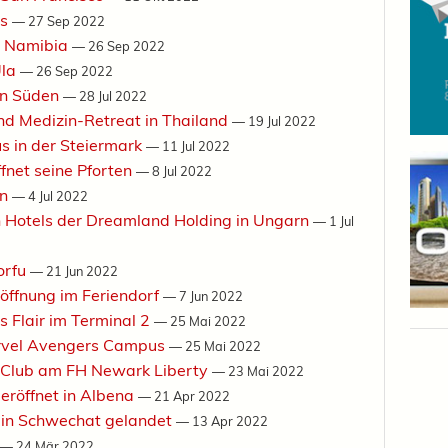
us
—
27 Sep 2022
n Namibia
—
26 Sep 2022
Ula
—
26 Sep 2022
den Süden
—
28 Jul 2022
und Medizin-Retreat in Thailand
—
19 Jul 2022
us in der Steiermark
—
11 Jul 2022
net seine Pforten
—
8 Jul 2022
en
—
4 Jul 2022
n Hotels der Dreamland Holding in Ungarn
—
1 Jul
orfu
—
21 Jun 2022
öffnung im Feriendorf
—
7 Jun 2022
s Flair im Terminal 2
—
25 Mai 2022
arvel Avengers Campus
—
25 Mai 2022
d Club am FH Newark Liberty
—
23 Mai 2022
eröffnet in Albena
—
21 Apr 2022
 in Schwechat gelandet
—
13 Apr 2022
—
24 Mär 2022