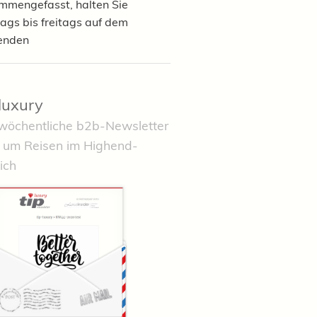
mmengefasst, halten Sie
ags bis freitags auf dem
enden
-luxury
wöchentliche b2b-Newsletter
 um Reisen im Highend-
ich