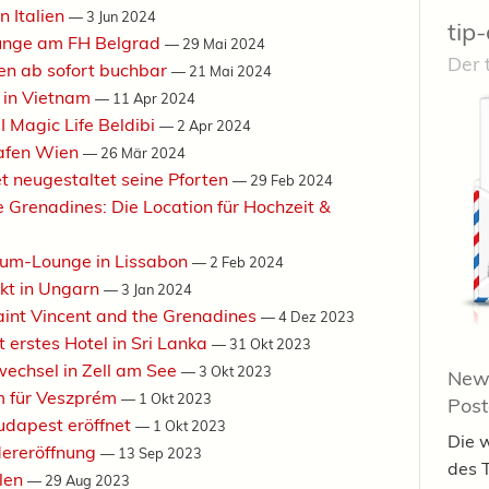
n Italien
—
3 Jun 2024
tip-
ounge am FH Belgrad
—
29 Mai 2024
Der 
en ab sofort buchbar
—
21 Mai 2024
b in Vietnam
—
11 Apr 2024
I Magic Life Beldibi
—
2 Apr 2024
hafen Wien
—
26 Mär 2024
t neugestaltet seine Pforten
—
29 Feb 2024
 Grenadines: Die Location für Hochzeit &
ium-Lounge in Lissabon
—
2 Feb 2024
ekt in Ungarn
—
3 Jan 2024
Saint Vincent and the Grenadines
—
4 Dez 2023
t erstes Hotel in Sri Lanka
—
31 Okt 2023
wechsel in Zell am See
—
3 Okt 2023
News
m für Veszprém
—
1 Okt 2023
Pos
udapest eröffnet
—
1 Okt 2023
Die 
dereröffnung
—
13 Sep 2023
des 
len
—
29 Aug 2023