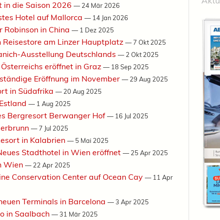
Aktu
t in die Saison 2026
—
24 Mär 2026
stes Hotel auf Mallorca
—
14 Jan 2026
er Robinson in China
—
1 Dez 2025
n Reisestore am Linzer Hauptplatz
—
7 Okt 2025
ranich-Ausstellung Deutschlands
—
2 Okt 2025
 Österreichs eröffnet in Graz
—
18 Sep 2025
lständige Eröffnung im November
—
29 Aug 2025
rt in Südafrika
—
20 Aug 2025
 Estland
—
1 Aug 2025
des Bergresort Berwanger Hof
—
16 Jul 2025
eberbrunn
—
7 Jul 2025
esort in Kalabrien
—
5 Mai 2025
Neues Stadthotel in Wien eröffnet
—
25 Apr 2025
in Wien
—
22 Apr 2025
ine Conservation Center auf Ocean Cay
—
11 Apr
 neuen Terminals in Barcelona
—
3 Apr 2025
ro in Saalbach
—
31 Mär 2025