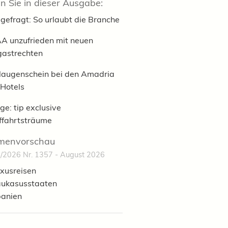
n Sie in dieser Ausgabe:
gefragt: So urlaubt die Branche
A unzufrieden mit neuen
gastrechten
laugenschein bei den Amadria
 Hotels
ge: tip exclusive
fffahrtsträume
menvorschau
/2026 Nr. 1357 - August 2026
xusreisen
ukasusstaaten
anien