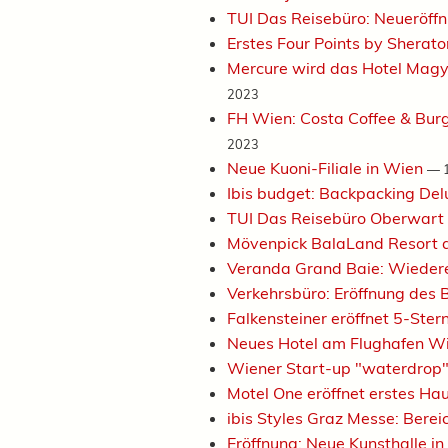
TUI Das Reisebüro: Neueröff
Erstes Four Points by Sherat
Mercure wird das Hotel Magya
2023
FH Wien: Costa Coffee & Burg
2023
Neue Kuoni-Filiale in Wien
—
Ibis budget: Backpacking De
TUI Das Reisebüro Oberwart 
Mövenpick BalaLand Resort a
Veranda Grand Baie: Wieder
Verkehrsbüro: Eröffnung de
Falkensteiner eröffnet 5-Ste
Neues Hotel am Flughafen W
Wiener Start-up "waterdrop"
Motel One eröffnet erstes Hau
ibis Styles Graz Messe: Bere
Eröffnung: Neue Kunsthalle i