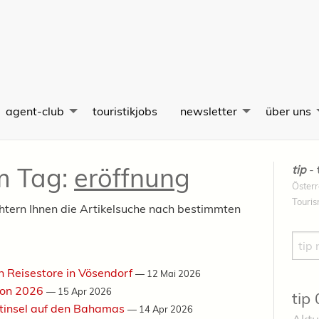
agent-club
touristikjobs
newsletter
über uns
em Tag:
eröffnung
tip
- 
Österr
Touri
chtern Ihnen die Artikelsuche nach bestimmten
Such
n Reisestore in Vösendorf
—
12 Mai 2026
ison 2026
—
15 Apr 2026
tip
tinsel auf den Bahamas
—
14 Apr 2026