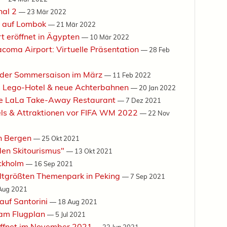
nal 2
—
23 Mär 2022
t auf Lombok
—
21 Mär 2022
rt eröffnet in Ägypten
—
10 Mär 2022
coma Airport: Virtuelle Präsentation
—
28 Feb
t der Sommersaison im März
—
11 Feb 2022
es Lego-Hotel & neue Achterbahnen
—
20 Jan 2022
he LaLa Take-Away Restaurant
—
7 Dez 2021
els & Attraktionen vor FIFA WM 2022
—
22 Nov
in Bergen
—
25 Okt 2021
den Skitourismus"
—
13 Okt 2021
ockholm
—
16 Sep 2021
eltgrößten Themenpark in Peking
—
7 Sep 2021
Aug 2021
auf Santorini
—
18 Aug 2021
 am Flugplan
—
5 Jul 2021
öffnet im November 2021