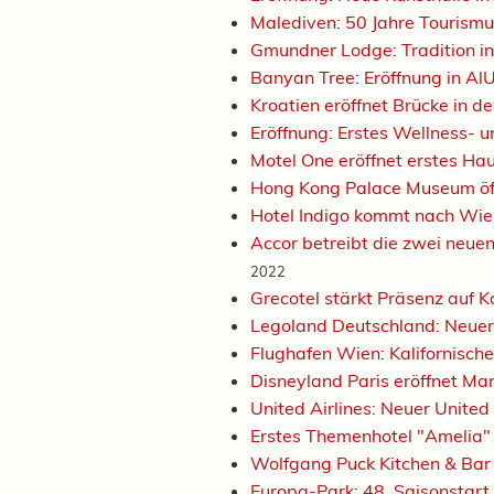
Malediven: 50 Jahre Tourism
Gmundner Lodge: Tradition i
Banyan Tree: Eröffnung in Al
Kroatien eröffnet Brücke in 
Eröffnung: Erstes Wellness- 
Motel One eröffnet erstes Ha
Hong Kong Palace Museum öff
Hotel Indigo kommt nach Wi
Accor betreibt die zwei neue
2022
Grecotel stärkt Präsenz auf K
Legoland Deutschland: Neuer
Flughafen Wien: Kalifornische
Disneyland Paris eröffnet M
United Airlines: Neuer Unite
Erstes Themenhotel "Amelia" 
Wolfgang Puck Kitchen & Bar
Europa-Park: 48. Saisonstart