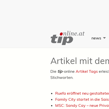
Skip
to
news
Content
Artikel mit d
Die
tip
-online
Artikel Tags
erlei
Stichworten.
Ruefa eröffnet neu gestaltete
Family City startet in die Sa
MSC: Sandy Cay – neue Priva