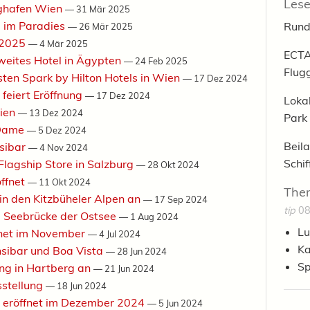
Lese
ughafen Wien
—
31 Mär 2025
g im Paradies
Rund
—
26 Mär 2025
n 2025
—
4 Mär 2025
ECTA
zweites Hotel in Ägypten
—
24 Feb 2025
Flug
sten Spark by Hilton Hotels in Wien
—
17 Dez 2024
 feiert Eröffnung
—
17 Dez 2024
Loka
rien
—
13 Dez 2024
Park
-Dame
—
5 Dez 2024
Beila
nsibar
—
4 Nov 2024
Schi
Flagship Store in Salzburg
—
28 Okt 2024
öffnet
—
11 Okt 2024
The
in den Kitzbüheler Alpen an
—
17 Sep 2024
tip
08
e Seebrücke der Ostsee
—
1 Aug 2024
Lu
ffnet im November
—
4 Jul 2024
Ka
nsibar und Boa Vista
—
28 Jun 2024
Sp
ung in Hartberg an
—
21 Jun 2024
sstellung
—
18 Jun 2024
m eröffnet im Dezember 2024
—
5 Jun 2024