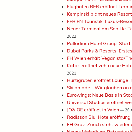
Flughafen BER eröffnet Termi
Kempinski plant neues Resor
FERIEN Touristik: Luxus-Reso
Neuer Terminal am Seattle-Ta
2022
Palladium Hotel Group: Star
Dubai Parks & Resorts: Erst
FH Wien erhält Veganista/T
Katar eröffnet zehn neue Hot
2021
Hurtigruten eröffnet Lounge 
Ski amadé: "Wir glauben an 
Eurowings: Neue Basis in St
Universal Studios eröffnet w
JO&JOE eröffnet in Wien
—
26 
Radisson Blu: Hoteleröffnung 
FH Graz: Zürich steht wieder
Neues Malediven-Retreat er