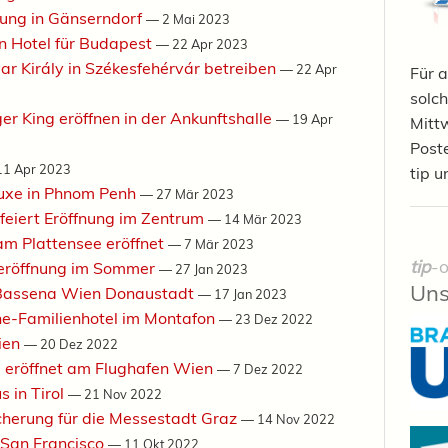
nung in Gänserndorf
—
2 Mai 2023
on Hotel für Budapest
—
22 Apr 2023
r Király in Székesfehérvár betreiben
—
22 Apr
Für a
solch
er King eröffnen in der Ankunftshalle
—
19 Apr
Mittw
Post
11 Apr 2023
tip u
luxe in Phnom Penh
—
27 Mär 2023
feiert Eröffnung im Zentrum
—
14 Mär 2023
m Plattensee eröffnet
—
7 Mär 2023
tip
-o
eröffnung im Sommer
—
27 Jan 2023
Uns
s Bassena Wien Donaustadt
—
17 Jan 2023
rne-Familienhotel im Montafon
—
23 Dez 2022
ien
—
20 Dez 2022
 eröffnet am Flughafen Wien
—
7 Dez 2022
s in Tirol
—
21 Nov 2022
icherung für die Messestadt Graz
—
14 Nov 2022
n San Francisco
—
11 Okt 2022