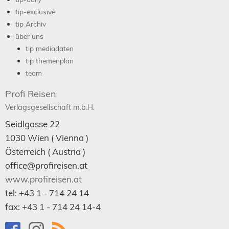
tip-exclusive
tip Archiv
über uns
tip mediadaten
tip themenplan
team
Profi Reisen
Verlagsgesellschaft m.b.H.
Seidlgasse 22
1030
Wien
( Vienna )
Österreich (
Austria
)
office@profireisen.at
www.profireisen.at
tel:
+43 1 - 714 24 14
fax:
+43 1 - 714 24 14-4