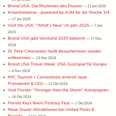
Brand USA: Die Rhythmen des Flusses
—
21 Jan 2025
Krisenhinweise - powered by A3M für die Woche 3/4
—
17 Jan 2025
Visit the USA: "What's New" im Jahr 2025
—
7 Jan
2025
Brand USA gibt Vorstand 2025 bekannt
—
17 Dez
2024
St. Pete-Clearwater heißt BesucherInnen wieder
willkommen
—
13 Nov 2024
Brand USA Travel Week: USA-Gastspiel für Europa
—
4 Nov 2024
NYC Tourism + Conventions ernennt neue
Präsidentin & CEO
—
23 Okt 2024
Visit Florida: "Stronger than the Storm"-Kampagnen
—
16 Okt 2024
Florida Keys feiern Fantasy Fest
—
1 Okt 2024
Neue Grusel-Attraktionen bei United Parks &
Resorts
—
2 Sep 2024