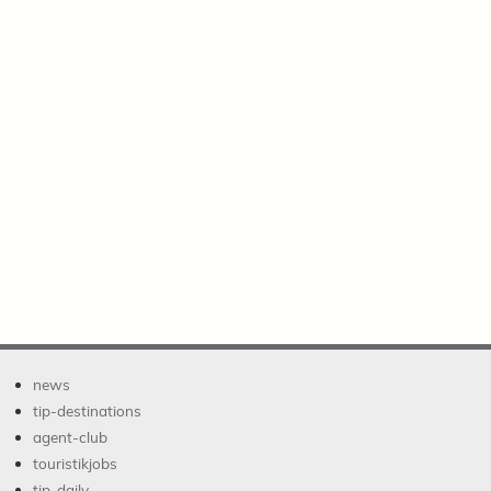
news
tip-destinations
agent-club
touristikjobs
tip-daily