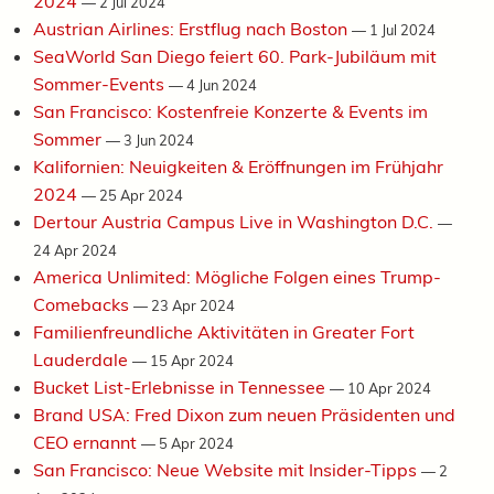
2024
—
2 Jul 2024
Austrian Airlines: Erstflug nach Boston
—
1 Jul 2024
SeaWorld San Diego feiert 60. Park-Jubiläum mit
Sommer-Events
—
4 Jun 2024
San Francisco: Kostenfreie Konzerte & Events im
Sommer
—
3 Jun 2024
Kalifornien: Neuigkeiten & Eröffnungen im Frühjahr
2024
—
25 Apr 2024
Dertour Austria Campus Live in Washington D.C.
—
24 Apr 2024
America Unlimited: Mögliche Folgen eines Trump-
Comebacks
—
23 Apr 2024
Familienfreundliche Aktivitäten in Greater Fort
Lauderdale
—
15 Apr 2024
Bucket List-Erlebnisse in Tennessee
—
10 Apr 2024
Brand USA: Fred Dixon zum neuen Präsidenten und
CEO ernannt
—
5 Apr 2024
San Francisco: Neue Website mit Insider-Tipps
—
2