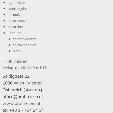
agent-club
touristikjobs
tip-daily
tip-exclusive
tip Archiv
über uns
tip mediadaten
tip themenplan
team
Profi Reisen
Verlagsgesellschaft m.b.H.
Seidlgasse 22
1030
Wien
( Vienna )
Österreich (
Austria
)
office@profireisen.at
www.profireisen.at
tel:
+43 1 - 714 24 14