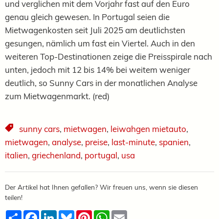
und verglichen mit dem Vorjahr fast auf den Euro
genau gleich gewesen. In Portugal seien die
Mietwagenkosten seit Juli 2025 am deutlichsten
gesungen, nämlich um fast ein Viertel. Auch in den
weiteren Top-Destinationen zeige die Preisspirale nach
unten, jedoch mit 12 bis 14% bei weitem weniger
deutlich, so Sunny Cars in der monatlichen Analyse
zum Mietwagenmarkt. (red)
sunny cars
,
mietwagen
,
leiwahgen mietauto
,
mietwagen
,
analyse
,
preise
,
last-minute
,
spanien
,
italien
,
griechenland
,
portugal
,
usa
Der Artikel hat Ihnen gefallen? Wir freuen uns, wenn sie diesen
teilen!
Teilen
Facebook
LinkedIn
Bluesky
Pinterest
WhatsApp
Email