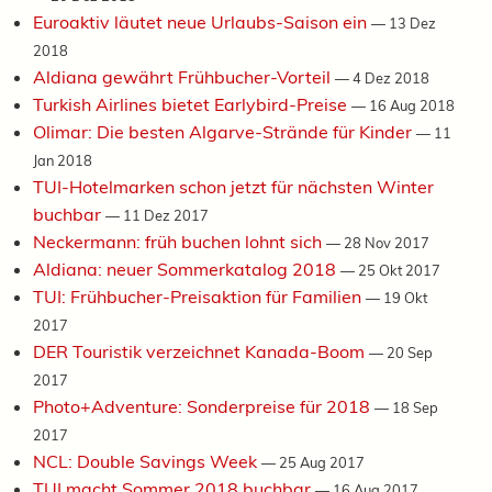
Euroaktiv läutet neue Urlaubs-Saison ein
—
13 Dez
2018
Aldiana gewährt Frühbucher-Vorteil
—
4 Dez 2018
Turkish Airlines bietet Earlybird-Preise
—
16 Aug 2018
Olimar: Die besten Algarve-Strände für Kinder
—
11
Jan 2018
TUI-Hotelmarken schon jetzt für nächsten Winter
buchbar
—
11 Dez 2017
Neckermann: früh buchen lohnt sich
—
28 Nov 2017
Aldiana: neuer Sommerkatalog 2018
—
25 Okt 2017
TUI: Frühbucher-Preisaktion für Familien
—
19 Okt
2017
DER Touristik verzeichnet Kanada-Boom
—
20 Sep
2017
Photo+Adventure: Sonderpreise für 2018
—
18 Sep
2017
NCL: Double Savings Week
—
25 Aug 2017
TUI macht Sommer 2018 buchbar
—
16 Aug 2017