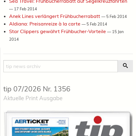
Sea Travel: Frühbucherrabatt auf Segelkreuzfahrten
—
17 Feb 2014
Anek Lines verlängert Frühbucherrabatt
—
5 Feb 2014
Aldiana: Preisanreize à la carte
—
5 Feb 2014
Star Clippers gewährt Frühbucher-Vorteile
—
15 Jan
2014
Suche
Suc
tip 07/2026 Nr. 1356
Aktuelle Print Ausgabe