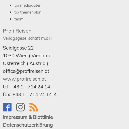
tip mediadaten
tip themenplan
team
Profi Reisen
Verlagsgesellschaft m.b.H.
Seidlgasse 22
1030
Wien
( Vienna )
Österreich (
Austria
)
office@profireisen.at
www.profireisen.at
tel:
+43 1 - 714 24 14
fax:
+43 1 - 714 24 14-4
Impressum & Blattlinie
Datenschutzerklärung