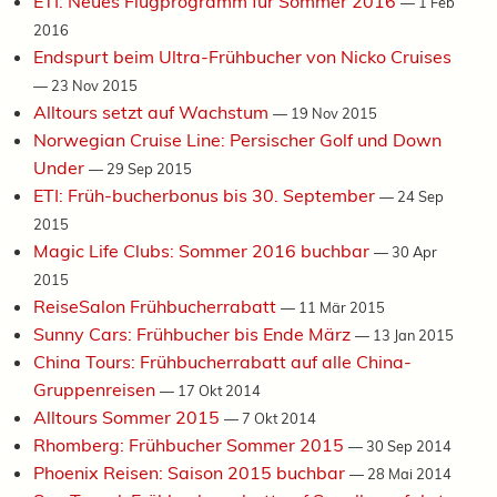
ETI: Neues Flugprogramm für Sommer 2016
—
1 Feb
2016
Endspurt beim Ultra-Frühbucher von Nicko Cruises
—
23 Nov 2015
Alltours setzt auf Wachstum
—
19 Nov 2015
Norwegian Cruise Line: Persischer Golf und Down
Under
—
29 Sep 2015
ETI: Früh-bucherbonus bis 30. September
—
24 Sep
2015
Magic Life Clubs: Sommer 2016 buchbar
—
30 Apr
2015
ReiseSalon Frühbucherrabatt
—
11 Mär 2015
Sunny Cars: Frühbucher bis Ende März
—
13 Jan 2015
China Tours: Frühbucherrabatt auf alle China-
Gruppenreisen
—
17 Okt 2014
Alltours Sommer 2015
—
7 Okt 2014
Rhomberg: Frühbucher Sommer 2015
—
30 Sep 2014
Phoenix Reisen: Saison 2015 buchbar
—
28 Mai 2014