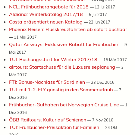
NCL: Frühbucherangebote für 2018
—
12 Jul 2017
Aldiana: Winterkatalog 2017/18
—
5 Jul 2017
Costa präsentiert neuen Katalog
—
22 Jun 2017
Phoenix Reisen: Flusskreuzfahrten ab sofort buchbar
—
11 Mai 2017
Qatar Airways: Exklusiver Rabatt für Frühbucher
—
9
Mai 2017
TUI: Buchungsstart für Winter 2017/18
—
15 Mär 2017
airtours: Startschuss für die Luxusreiseplanung
—
3
Mär 2017
FTI: Bonus-Nachlass für Sardinien
—
23 Dez 2016
TUI: mit 1-2-FLY günstig in den Sommerurlaub
—
7
Dez 2016
Frühbucher-Guthaben bei Norwegian Cruise Line
—
1
Dez 2016
ÖBB Railtours: Kultur auf Schienen
—
7 Nov 2016
TUI: Frühbucher-Preisaktion für Familien
—
24 Okt
2016