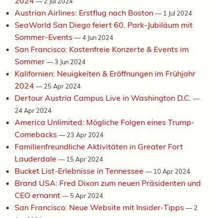
2024
—
2 Jul 2024
Austrian Airlines: Erstflug nach Boston
—
1 Jul 2024
SeaWorld San Diego feiert 60. Park-Jubiläum mit
Sommer-Events
—
4 Jun 2024
San Francisco: Kostenfreie Konzerte & Events im
Sommer
—
3 Jun 2024
Kalifornien: Neuigkeiten & Eröffnungen im Frühjahr
2024
—
25 Apr 2024
Dertour Austria Campus Live in Washington D.C.
—
24 Apr 2024
America Unlimited: Mögliche Folgen eines Trump-
Comebacks
—
23 Apr 2024
Familienfreundliche Aktivitäten in Greater Fort
Lauderdale
—
15 Apr 2024
Bucket List-Erlebnisse in Tennessee
—
10 Apr 2024
Brand USA: Fred Dixon zum neuen Präsidenten und
CEO ernannt
—
5 Apr 2024
San Francisco: Neue Website mit Insider-Tipps
—
2