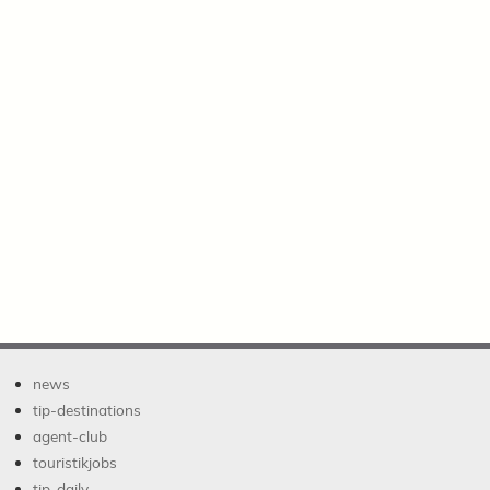
news
tip-destinations
agent-club
touristikjobs
tip-daily