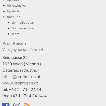
tip-exclusive
tip Archiv
über uns
tip mediadaten
tip themenplan
team
Profi Reisen
Verlagsgesellschaft m.b.H.
Seidlgasse 22
1030
Wien
( Vienna )
Österreich (
Austria
)
office@profireisen.at
www.profireisen.at
tel:
+43 1 - 714 24 14
fax:
+43 1 - 714 24 14-4