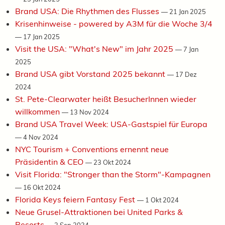
Brand USA: Die Rhythmen des Flusses
—
21 Jan 2025
Krisenhinweise - powered by A3M für die Woche 3/4
—
17 Jan 2025
Visit the USA: "What's New" im Jahr 2025
—
7 Jan
2025
Brand USA gibt Vorstand 2025 bekannt
—
17 Dez
2024
St. Pete-Clearwater heißt BesucherInnen wieder
willkommen
—
13 Nov 2024
Brand USA Travel Week: USA-Gastspiel für Europa
—
4 Nov 2024
NYC Tourism + Conventions ernennt neue
Präsidentin & CEO
—
23 Okt 2024
Visit Florida: "Stronger than the Storm"-Kampagnen
—
16 Okt 2024
Florida Keys feiern Fantasy Fest
—
1 Okt 2024
Neue Grusel-Attraktionen bei United Parks &
Resorts
—
2 Sep 2024