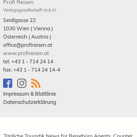
Profi Reisen
Verlagsgesellschaft m.b.H.
Seidlgasse 22
1030
Wien
( Vienna )
Österreich (
Austria
)
office@profireisen.at
www.profireisen.at
tel:
+43 1 - 714 24 14
fax:
+43 1 - 714 24 14-4
Impressum & Blattlinie
Datenschutzerklärung
Tägliche Touristik News für Reisebüro Agents, Counter,