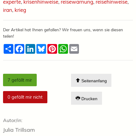
experte
,
krisenhinweise
,
reisewarnung
,
reisehinweise
,
iran
,
krieg
Der Artikel hat Ihnen gefallen? Wir freuen uns, wenn sie diesen
teilen!
Teilen
Facebook
LinkedIn
Bluesky
Pinterest
WhatsApp
Email
7
gefällt mir
Seitenanfang
0
gefällt mir nicht
Drucken
Autor/in:
Julia Trillsam