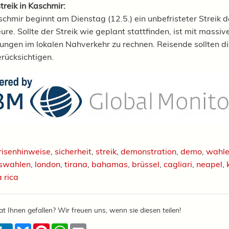
treik in Kaschmir:
schmir beginnt am Dienstag (12.5.) ein unbefristeter Streik d
re. Sollte der Streik wie geplant stattfinden, ist mit massiv
ungen im lokalen Nahverkehr zu rechnen. Reisende sollten die
rücksichtigen.
risenhinweise
,
sicherheit
,
streik
,
demonstration
,
demo
,
wahl
swahlen
,
london
,
tirana
,
bahamas
,
brüssel
,
cagliari
,
neapel
,
 rica
at Ihnen gefallen? Wir freuen uns, wenn sie diesen teilen!
acebook
LinkedIn
Bluesky
Pinterest
WhatsApp
Email