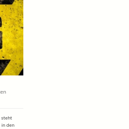
ten
 steht
 in den