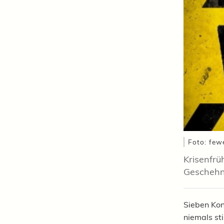
Foto: few
Krisenfrü
Geschehn
Sieben Kon
niemals st