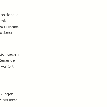
ositionelle
 mit
zu rechnen.
ationen
ation gegen
 Reisende
 vor Ort
nkungen,
 bei ihrer