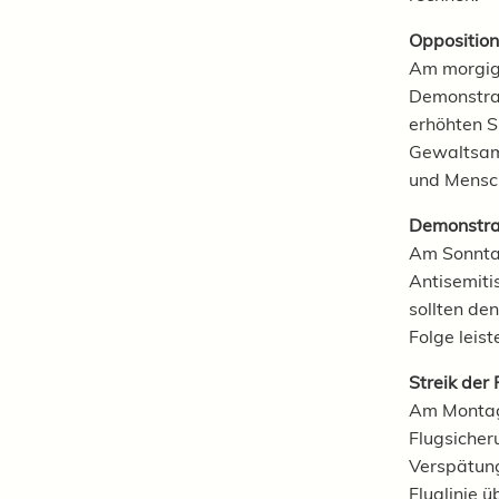
Opposition
Am morgige
Demonstrat
erhöhten S
Gewaltsam
und Mensc
Demonstrat
Am Sonntag
Antisemiti
sollten de
Folge leist
Streik der
Am Montag 
Flugsicher
Verspätung
Fluglinie ü