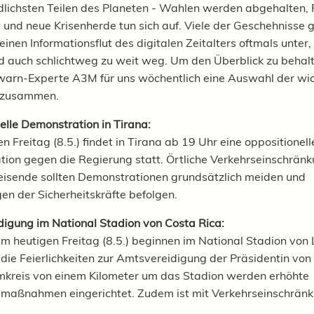
dlichsten Teilen des Planeten - Wahlen werden abgehalten, 
t und neue Krisenherde tun sich auf. Viele der Geschehnisse 
inen Informationsflut des digitalen Zeitalters oftmals unter,
d auch schlichtweg zu weit weg. Um den Überblick zu behalte
warn-Experte A3M für uns wöchentlich eine Auswahl der wic
e zusammen.
elle Demonstration in Tirana:
 Freitag (8.5.) findet in Tirana ab 19 Uhr eine oppositionell
ion gegen die Regierung statt. Örtliche Verkehrseinschrän
eisende sollten Demonstrationen grundsätzlich meiden und
n der Sicherheitskräfte befolgen.
igung im National Stadion von Costa Rica:
am heutigen Freitag (8.5.) beginnen im National Stadion vo
die Feierlichkeiten zur Amtsvereidigung der Präsidentin von
mkreis von einem Kilometer um das Stadion werden erhöhte
smaßnahmen eingerichtet. Zudem ist mit Verkehrseinschrän