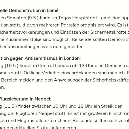
elle Demonstration in Lomé:
n Samstag (9.5.) findet in Togos Hauptstadt Lomé eine opp
ion statt, die von mehreren Parteien organisiert wird. Es ist
icherheitsvorkehrungen und Einsätzen der Sicherheitskräfte 
e Zusammenstöße sind möglich. Reisende sollten Demonstr
henansammlungen weiträumig meiden.
ion gegen Antisemitismus in London:
 (10.5.) findet in Central London ab 13 Uhr eine Demonstr
smus statt. Örtliche Verkehrseinschränkungen sind möglich.
n Bereich meiden und den Anweisungen der Sicherheitskräfte
en.
 Flugsicherung in Neapel:
(11.5.) findet zwischen 10 Uhr und 18 Uhr ein Streik der
ung am Flughafen Neapel statt. Es ist mit größeren Einschrä
en und Flugausfällen zu rechnen. Reisende sollten sich vorab
ber den aktuellen Status informieren.