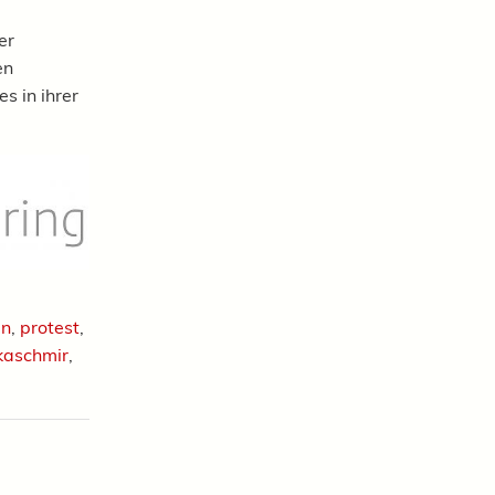
er
en
s in ihrer
en
,
protest
,
kaschmir
,