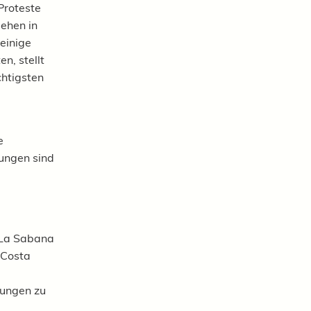
Proteste
gehen in
 einige
n, stellt
htigsten
e
kungen sind
n La Sabana
 Costa
kungen zu