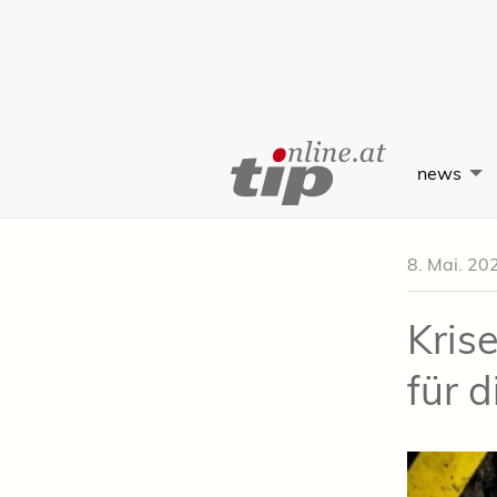
Skip
to
news
Content
8. Mai. 20
Kris
für 