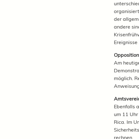
unterschie
organisier
der allgeme
andere sin
Krisenfrüh
Ereigniss
Opposition
Am heutigen
Demonstrat
möglich. R
Anweisunge
Amtsvereid
Ebenfalls 
um 11 Uhr 
Rica. Im U
Sicherheit
rechnen.