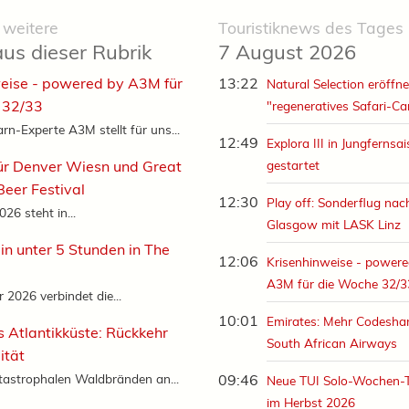
 weitere
Touristiknews des Tages
aus dieser Rubrik
7 August 2026
eise - powered by A3M für
13:22
Natural Selection eröffne
 32/33
"regeneratives Safari-C
rn-Experte A3M stellt für uns...
12:49
Explora III in Jungfernsa
ür Denver Wiesn und Great
gestartet
eer Festival
12:30
Play off: Sonderflug nac
26 steht in...
Glasgow mit LASK Linz
in unter 5 Stunden in The
12:06
Krisenhinweise - powere
A3M für die Woche 32/3
2026 verbindet die...
10:01
Emirates: Mehr Codeshar
s Atlantikküste: Rückkehr
South African Airways
ität
tastrophalen Waldbränden an...
09:46
Neue TUI Solo-Wochen-
im Herbst 2026