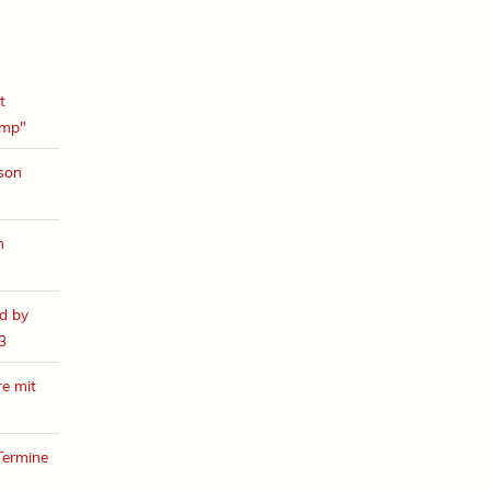
t
amp"
ison
h
d by
3
e mit
Termine