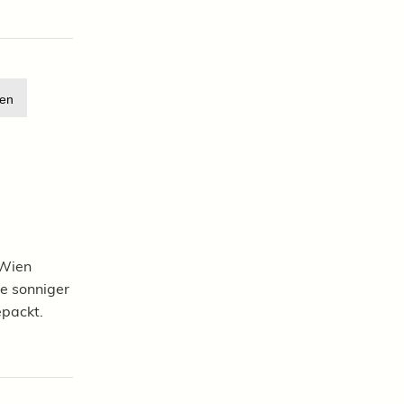
en
 Wien
 Je sonniger
epackt.