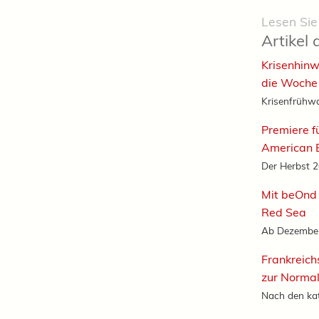
Lesen Sie
Artikel 
Krisenhinw
die Woche
Krisenfrühwa
Premiere f
American B
Der Herbst 20
Mit beOnd 
Red Sea
Ab Dezember 
Frankreich
zur Normal
Nach den ka