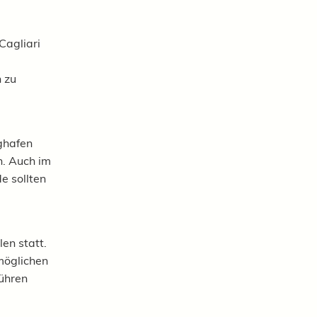
Cagliari
 zu
ghafen
n. Auch im
e sollten
en statt.
möglichen
führen