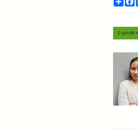
0
gefällt 