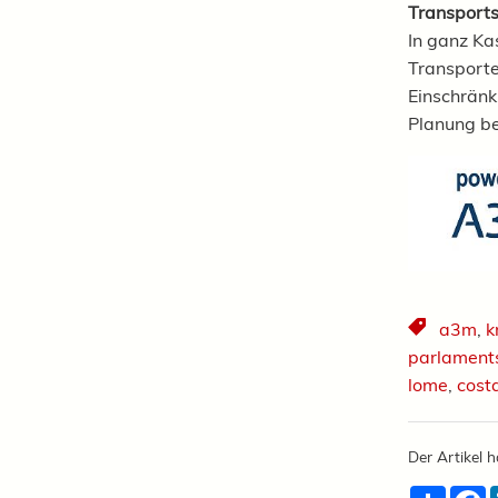
Transports
In ganz Ka
Transporteu
Einschränk
Planung be
a3m
,
k
parlament
lome
,
costa
Der Artikel h
Teilen
F