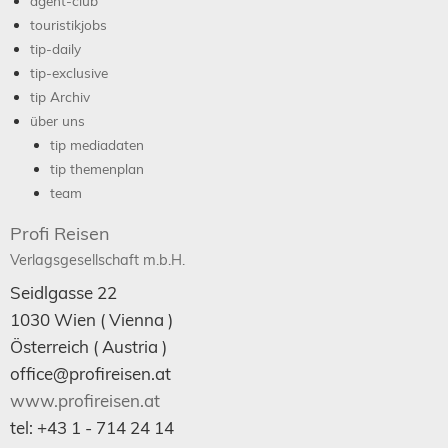
agent-club
touristikjobs
tip-daily
tip-exclusive
tip Archiv
über uns
tip mediadaten
tip themenplan
team
Profi Reisen
Verlagsgesellschaft m.b.H.
Seidlgasse 22
1030
Wien
( Vienna )
Österreich (
Austria
)
office@profireisen.at
www.profireisen.at
tel:
+43 1 - 714 24 14