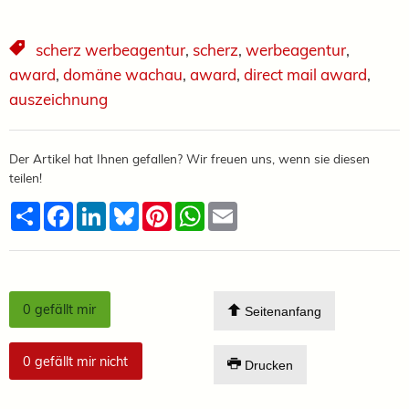
scherz werbeagentur
,
scherz
,
werbeagentur
,
award
,
domäne wachau
,
award
,
direct mail award
,
auszeichnung
Der Artikel hat Ihnen gefallen? Wir freuen uns, wenn sie diesen
teilen!
Teilen
Facebook
LinkedIn
Bluesky
Pinterest
WhatsApp
Email
0
gefällt mir
Seitenanfang
0
gefällt mir nicht
Drucken