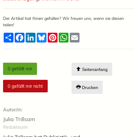
Der Artikel hat Ihnen gefallen? Wir freuen uns, wenn sie diesen
teilen!
Teilen
Facebook
LinkedIn
Bluesky
Pinterest
WhatsApp
Email
0
gefällt mir
Seitenanfang
0
gefällt mir nicht
Drucken
Autor/in:
Julia Trillsam
Redakteurin