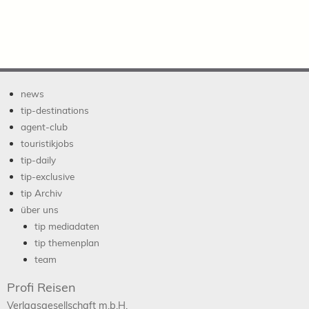
news
tip-destinations
agent-club
touristikjobs
tip-daily
tip-exclusive
tip Archiv
über uns
tip mediadaten
tip themenplan
team
Profi Reisen
Verlagsgesellschaft m.b.H.