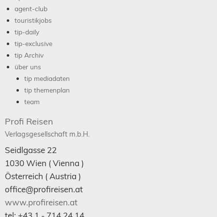
agent-club
touristikjobs
tip-daily
tip-exclusive
tip Archiv
über uns
tip mediadaten
tip themenplan
team
Profi Reisen
Verlagsgesellschaft m.b.H.
Seidlgasse 22
1030
Wien
( Vienna )
Österreich (
Austria
)
office@profireisen.at
www.profireisen.at
tel:
+43 1 - 714 24 14