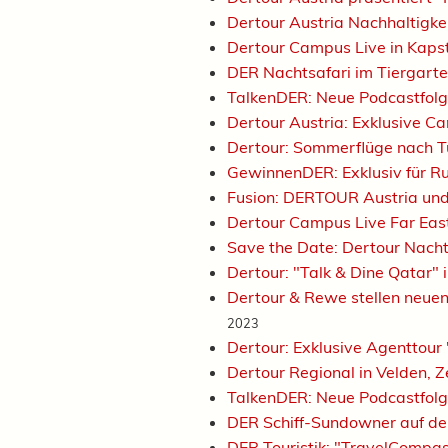
Dertour Austria Nachhaltigk
Dertour Campus Live in Kap
DER Nachtsafari im Tiergart
TalkenDER: Neue Podcastfolg
Dertour Austria: Exklusive C
Dertour: Sommerflüge nach 
GewinnenDER: Exklusiv für Ru
Fusion: DERTOUR Austria und
Dertour Campus Live Far Eas
Save the Date: Dertour Nach
Dertour: "Talk & Dine Qatar"
Dertour & Rewe stellen neue
2023
Dertour: Exklusive Agenttour 
Dertour Regional in Velden, 
TalkenDER: Neue Podcastfolg
DER Schiff-Sundowner auf d
DER Touristik: "TravelCompas