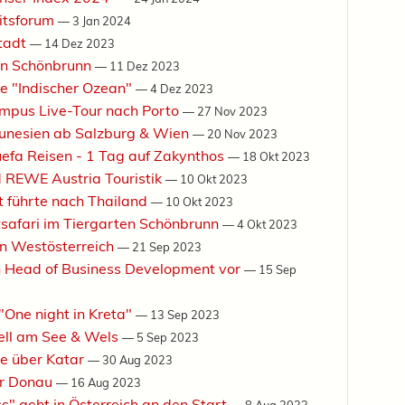
eitsforum
—
3 Jan 2024
stadt
—
14 Dez 2023
en Schönbrunn
—
11 Dez 2023
e "Indischer Ozean"
—
4 Dez 2023
ampus Live-Tour nach Porto
—
27 Nov 2023
Tunesien ab Salzburg & Wien
—
20 Nov 2023
efa Reisen - 1 Tag auf Zakynthos
—
18 Okt 2023
 REWE Austria Touristik
—
10 Okt 2023
t führte nach Thailand
—
10 Okt 2023
tsafari im Tiergarten Schönbrunn
—
4 Okt 2023
 in Westösterreich
—
21 Sep 2023
n Head of Business Development vor
—
15 Sep
"One night in Kreta"
—
13 Sep 2023
Zell am See & Wels
—
5 Sep 2023
e über Katar
—
30 Aug 2023
er Donau
—
16 Aug 2023
s" geht in Österreich an den Start