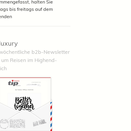
mmengefasst, halten Sie
ags bis freitags auf dem
enden
-luxury
wöchentliche b2b-Newsletter
 um Reisen im Highend-
ich