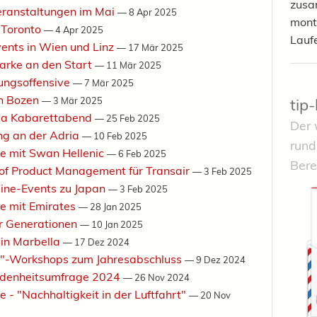
zusa
Veranstaltungen im Mai
—
8 Apr 2025
mont
 Toronto
—
4 Apr 2025
Lauf
vents in Wien und Linz
—
17 Mär 2025
arke an den Start
—
11 Mär 2025
lungsoffensive
—
7 Mär 2025
in Bozen
tip
—
3 Mär 2025
ria Kabarettabend
—
25 Feb 2025
Der 
ng an der Adria
—
10 Feb 2025
rund
e mit Swan Hellenic
—
6 Feb 2025
Bere
 of Product Management für Transair
—
3 Feb 2025
 Dine-Events zu Japan
—
3 Feb 2025
e mit Emirates
—
28 Jan 2025
r Generationen
—
10 Jan 2025
 in Marbella
—
17 Dez 2024
ing"-Workshops zum Jahresabschluss
—
9 Dez 2024
riedenheitsumfrage 2024
—
26 Nov 2024
 - "Nachhaltigkeit in der Luftfahrt"
—
20 Nov