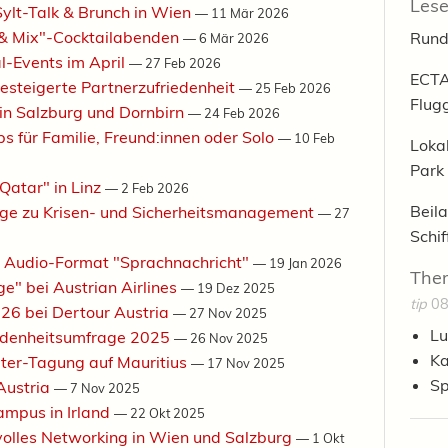
Lese
Sylt-Talk & Brunch in Wien
—
11 Mär 2026
k & Mix"-Cocktailabenden
Rund
—
6 Mär 2026
l-Events im April
—
27 Feb 2026
ECTA
gesteigerte Partnerzufriedenheit
—
25 Feb 2026
Flug
 in Salzburg und Dornbirn
—
24 Feb 2026
ps für Familie, Freund:innen oder Solo
—
10 Feb
Loka
Park
 Qatar" in Linz
—
2 Feb 2026
Beila
ge zu Krisen- und Sicherheitsmanagement
—
27
Schi
es Audio-Format "Sprachnachricht"
—
19 Jan 2026
The
e" bei Austrian Airlines
—
19 Dez 2025
tip
08
26 bei Dertour Austria
—
27 Nov 2025
Lu
riedenheitsumfrage 2025
—
26 Nov 2025
Ka
eiter-Tagung auf Mauritius
—
17 Nov 2025
Sp
Austria
—
7 Nov 2025
ampus in Irland
—
22 Okt 2025
olles Networking in Wien und Salzburg
—
1 Okt