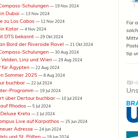
elCompass-Schulungen
—
19 Nov 2024
 in Dubai
—
13 Nov 2024
ge zu Los Cabos
—
12 Nov 2024
Für a
 in Katar
—
4 Nov 2024
solch
mit DTS bekannt
—
29 Okt 2024
Mittw
an Bord der Riverside Ravel
—
21 Okt 2024
Post
elCompass-Schulungen
—
30 Aug 2024
tip u
in Velden, Linz und Wien
—
29 Aug 2024
P für Ägypten
—
22 Aug 2024
 den Sommer 2025
—
8 Aug 2024
tip
-o
our buchbar
—
22 Jul 2024
Uns
inter-Programm
—
19 Jul 2024
ort über Dertour buchbar
—
10 Jul 2024
 auf Rhodos
—
5 Jul 2024
 Deluxe Kreta
—
2 Jul 2024
Campus Live auf Karpathos
—
25 Jun 2024
t neuer Adresse
—
24 Jun 2024
els und St. Pölten
—
18 Jun 2024