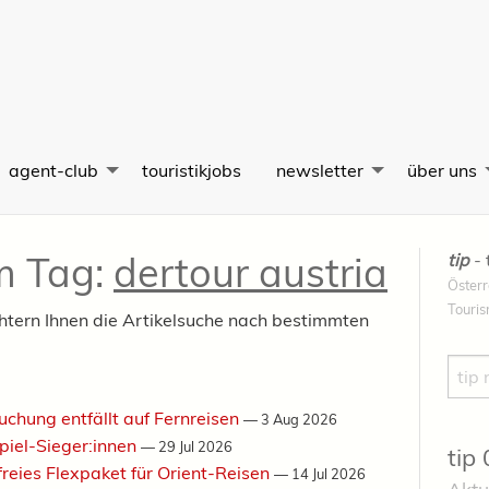
agent-club
touristikjobs
newsletter
über uns
em Tag:
dertour austria
tip
- 
Österr
Touri
chtern Ihnen die Artikelsuche nach bestimmten
Such
uchung entfällt auf Fernreisen
—
3 Aug 2026
piel-Sieger:innen
—
29 Jul 2026
tip
freies Flexpaket für Orient-Reisen
—
14 Jul 2026