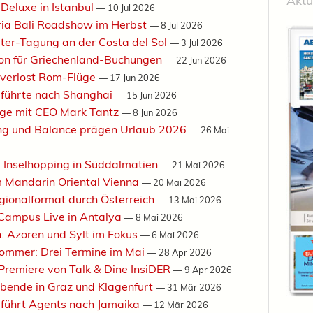
Aktu
Deluxe in Istanbul
—
10 Jul 2026
tria Bali Roadshow im Herbst
—
8 Jul 2026
eiter-Tagung an der Costa del Sol
—
3 Jul 2026
ion für Griechenland-Buchungen
—
22 Jun 2026
 verlost Rom-Flüge
—
17 Jun 2026
 führte nach Shanghai
—
15 Jun 2026
lge mit CEO Mark Tantz
—
8 Jun 2026
ung und Balance prägen Urlaub 2026
—
26 Mai
: Inselhopping in Süddalmatien
—
21 Mai 2026
m Mandarin Oriental Vienna
—
20 Mai 2026
egionalformat durch Österreich
—
13 Mai 2026
 Campus Live in Antalya
—
8 Mai 2026
h: Azoren und Sylt im Fokus
—
6 Mai 2026
Sommer: Drei Termine im Mai
—
28 Apr 2026
 Premiere von Talk & Dine InsiDER
—
9 Apr 2026
Abende in Graz und Klagenfurt
—
31 Mär 2026
 führt Agents nach Jamaika
—
12 Mär 2026