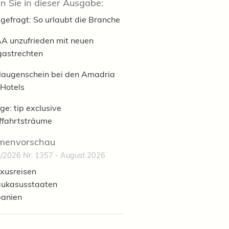
n Sie in dieser Ausgabe:
gefragt: So urlaubt die Branche
A unzufrieden mit neuen
gastrechten
laugenschein bei den Amadria
 Hotels
ge: tip exclusive
fffahrtsträume
menvorschau
/2026 Nr. 1357 - August 2026
xusreisen
ukasusstaaten
anien