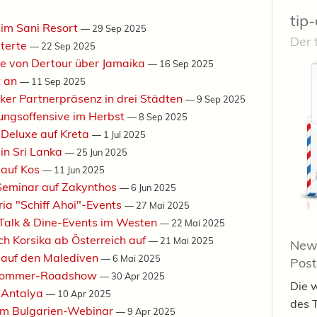
tip-
 im Sani Resort
—
29 Sep 2025
Der 
sterte
—
22 Sep 2025
e von Dertour über Jamaika
—
16 Sep 2025
t an
—
11 Sep 2025
arker Partnerpräsenz in drei Städten
—
9 Sep 2025
lungsoffensive im Herbst
—
8 Sep 2025
 Deluxe auf Kreta
—
1 Jul 2025
in Sri Lanka
—
25 Jun 2025
 auf Kos
—
11 Jun 2025
-Seminar auf Zakynthos
—
6 Jun 2025
ria "Schiff Ahoi"-Events
—
27 Mai 2025
e Talk & Dine-Events im Westen
—
22 Mai 2025
ch Korsika ab Österreich auf
—
21 Mai 2025
News
 auf den Malediven
—
6 Mai 2025
Pos
e Sommer-Roadshow
—
30 Apr 2025
Die 
 Antalya
—
10 Apr 2025
des 
zum Bulgarien-Webinar
—
9 Apr 2025