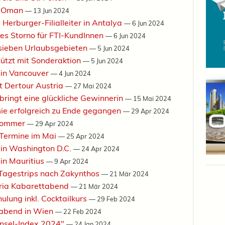
e Oman
—
13 Jun 2024
Herburger-Filialleiter in Antalya
—
6 Jun 2024
ies Storno für FTI-KundInnen
—
6 Jun 2024
 sieben Urlaubsgebieten
—
5 Jun 2024
tützt mit Sonderaktion
—
5 Jun 2024
 in Vancouver
—
4 Jun 2024
it Dertour Austria
—
27 Mai 2024
bringt eine glückliche Gewinnerin
—
15 Mai 2024
e erfolgreich zu Ende gegangen
—
29 Apr 2024
 Sommer
—
29 Apr 2024
 Termine im Mai
—
25 Apr 2024
 in Washington D.C.
—
24 Apr 2024
in Mauritius
—
9 Apr 2024
 Tagestrips nach Zakynthos
—
21 Mär 2024
tria Kabarettabend
—
21 Mär 2024
ulung inkl. Cocktailkurs
—
29 Feb 2024
tabend in Wien
—
22 Feb 2024
"Insel-Index 2024"
—
24 Jan 2024