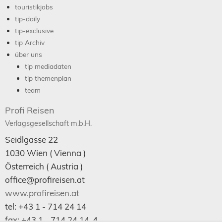
touristikjobs
tip-daily
tip-exclusive
tip Archiv
über uns
tip mediadaten
tip themenplan
team
Profi Reisen
Verlagsgesellschaft m.b.H.
Seidlgasse 22
1030
Wien
( Vienna )
Österreich (
Austria
)
office@profireisen.at
www.profireisen.at
tel:
+43 1 - 714 24 14
fax:
+43 1 - 714 24 14-4