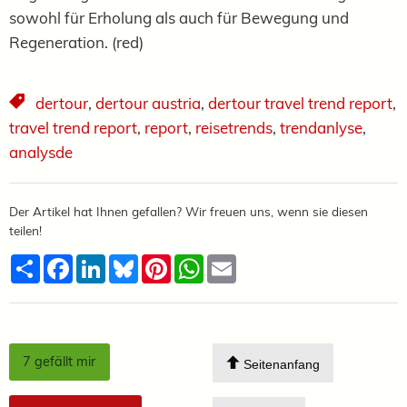
sowohl für Erholung als auch für Bewegung und
Regeneration. (red)
dertour
,
dertour austria
,
dertour travel trend report
,
travel trend report
,
report
,
reisetrends
,
trendanlyse
,
analysde
Der Artikel hat Ihnen gefallen? Wir freuen uns, wenn sie diesen
teilen!
Teilen
Facebook
LinkedIn
Bluesky
Pinterest
WhatsApp
Email
7
gefällt mir
Seitenanfang