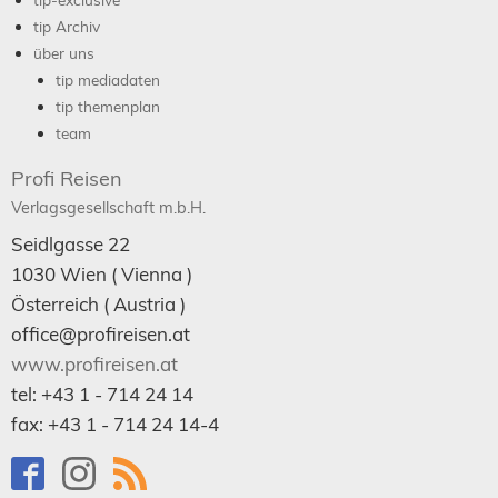
tip Archiv
über uns
tip mediadaten
tip themenplan
team
Profi Reisen
Verlagsgesellschaft m.b.H.
Seidlgasse 22
1030
Wien
( Vienna )
Österreich (
Austria
)
office@profireisen.at
www.profireisen.at
tel:
+43 1 - 714 24 14
fax:
+43 1 - 714 24 14-4