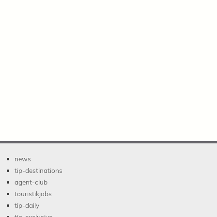
news
tip-destinations
agent-club
touristikjobs
tip-daily
tip-exclusive