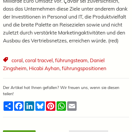
Milliarde Euro Umsatz vor.
Çavdır
sei zuversichtlich,
dass das Unternehmen diese Ziele unter anderem dank
der Investitionen in Personal und IT, die Produktvielfalt
und die breite Palette an Reisezielen sowie und nicht
zuletzt durch verstärkte Marketingaktivitäten und den
Ausbau des Vertriebsnetzes, erreichen würde. (red)
coral
,
coral tracvel
,
führungsteam
,
Daniel
Zingsheim
,
Hicabi Ayhan
,
führungspositionen
Der Artikel hat Ihnen gefallen? Wir freuen uns, wenn sie diesen
teilen!
Teilen
Facebook
LinkedIn
Bluesky
Pinterest
WhatsApp
Email