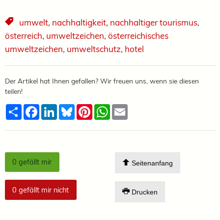
umwelt
,
nachhaltigkeit
,
nachhaltiger tourismus
,
österreich
,
umweltzeichen
,
österreichisches
umweltzeichen
,
umweltschutz
,
hotel
Der Artikel hat Ihnen gefallen? Wir freuen uns, wenn sie diesen
teilen!
Teilen
Facebook
LinkedIn
Bluesky
Pinterest
WhatsApp
Email
0
gefällt mir
Seitenanfang
0
gefällt mir nicht
Drucken