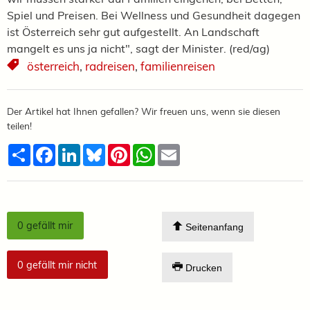
Spiel und Preisen. Bei Wellness und Gesundheit dagegen
ist Österreich sehr gut aufgestellt. An Landschaft
mangelt es uns ja nicht", sagt der Minister. (red/ag)
österreich
,
radreisen
,
familienreisen
Der Artikel hat Ihnen gefallen? Wir freuen uns, wenn sie diesen
teilen!
Teilen
Facebook
LinkedIn
Bluesky
Pinterest
WhatsApp
Email
0
gefällt mir
Seitenanfang
0
gefällt mir nicht
Drucken