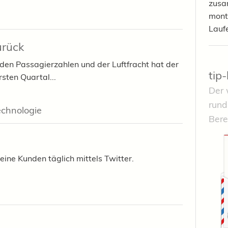
zusa
mont
Lauf
urück
den Passagierzahlen und der Luftfracht hat der
tip
sten Quartal...
Der 
rund
echnologie
Bere
seine Kunden täglich mittels Twitter.