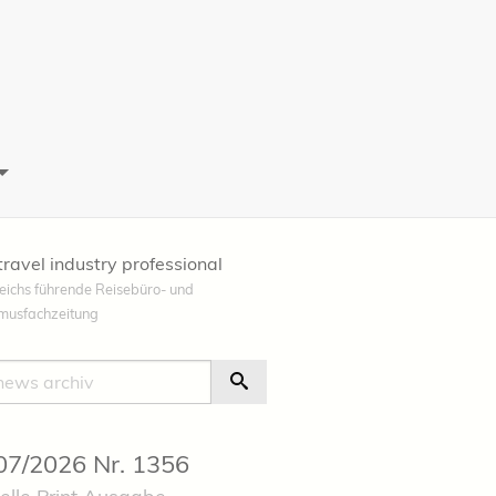
travel industry professional
eichs führende Reisebüro- und
smusfachzeitung
e
Suche Starten
 07/2026 Nr. 1356