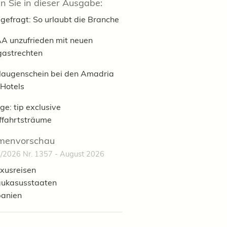
n Sie in dieser Ausgabe:
gefragt: So urlaubt die Branche
A unzufrieden mit neuen
gastrechten
laugenschein bei den Amadria
 Hotels
ge: tip exclusive
fffahrtsträume
menvorschau
/2026 Nr. 1357 - August 2026
xusreisen
ukasusstaaten
anien