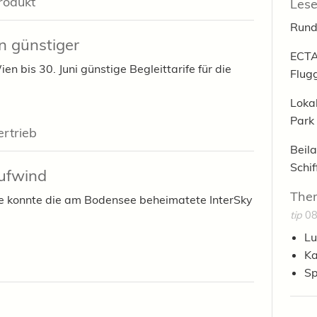
rodukt
Lese
Rund
n günstiger
ECTA
n bis 30. Juni günstige Begleittarife für die
Flug
Loka
Park
ertrieb
Beila
Schi
Aufwind
The
olge konnte die am Bodensee beheimatete InterSky
tip
08
Lu
Ka
Sp