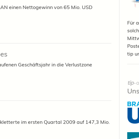
 LAN einen Nettogewinn von 65 Mio. USD
Für a
solch
Mittw
Post
nes
tip u
laufenen Geschäftsjahr in die Verlustzone
tip
-o
Uns
 kletterte im ersten Quartal 2009 auf 147,3 Mio.