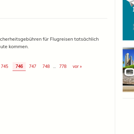
icherheitsgebühren für Flugreisen tatsächlich
ugute kommen.
745
746
747
748
…
778
vor »