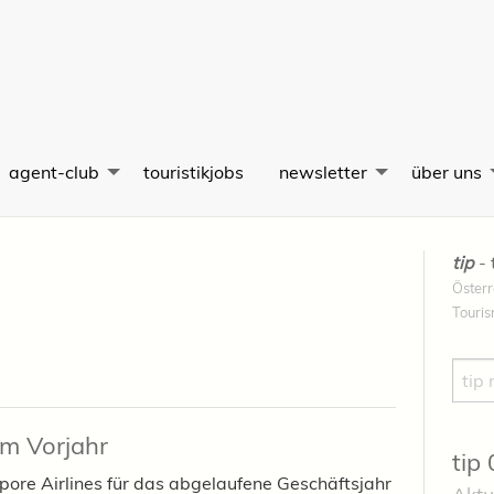
agent-club
touristikjobs
newsletter
über uns
tip
- 
Österr
Touri
Such
m Vorjahr
tip
ore Airlines für das abgelaufene Geschäftsjahr