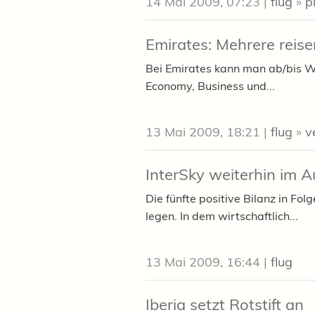
14 Mai 2009, 07:23
|
flug
»
p
Emirates: Mehrere reise
Bei Emirates kann man ab/bis Wie
Economy, Business und...
13 Mai 2009, 18:21
|
flug
»
v
InterSky weiterhin im 
Die fünfte positive Bilanz in F
legen. In dem wirtschaftlich...
13 Mai 2009, 16:44
|
flug
Iberia setzt Rotstift an