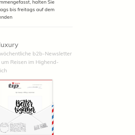
mmengefasst, halten Sie
ags bis freitags auf dem
enden
-luxury
wöchentliche b2b-Newsletter
 um Reisen im Highend-
ich