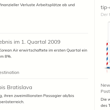
finanzieller Verluste Arbeitsplätze ab und
tip-
Der 
gebnis im 1. Quartal 2009
Korean Air erwirtschaftete im ersten Quartal ein
um 8%.
estination
News
bis Bratislava
Pos
g, ihren zweimillionsten Passagier ab/bis
Die 
berösterreich.
des 