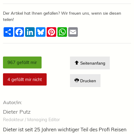
Der Artikel hat Ihnen gefallen? Wir freuen uns, wenn sie diesen
teilen!
Teilen
Facebook
LinkedIn
Bluesky
Pinterest
WhatsApp
Email
967
gefällt mir
Seitenanfang
4
gefällt mir nicht
Drucken
Autor/in:
Dieter Putz
Redakteur / Managing Editor
Dieter ist seit 25 Jahren wichtiger Teil des Profi Reisen