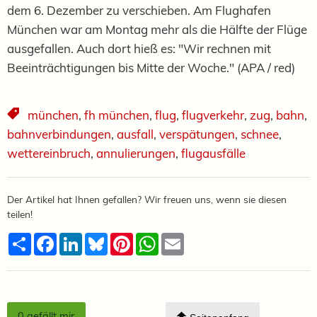
dem 6. Dezember zu verschieben. Am Flughafen
München war am Montag mehr als die Hälfte der Flüge
ausgefallen. Auch dort hieß es: "Wir rechnen mit
Beeinträchtigungen bis Mitte der Woche." (APA / red)
münchen
,
fh münchen
,
flug
,
flugverkehr
,
zug
,
bahn
,
bahnverbindungen
,
ausfall
,
verspätungen
,
schnee
,
wettereinbruch
,
annulierungen
,
flugausfälle
Der Artikel hat Ihnen gefallen? Wir freuen uns, wenn sie diesen
teilen!
Teilen
Facebook
LinkedIn
Bluesky
Pinterest
WhatsApp
Email
0
gefällt mir