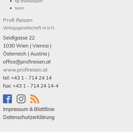
tip themenplan
team
Profi Reisen
Verlagsgesellschaft m.b.H.
Seidlgasse 22
1030
Wien
( Vienna )
Österreich (
Austria
)
office@profireisen.at
www.profireisen.at
tel:
+43 1 - 714 24 14
fax:
+43 1 - 714 24 14-4
Impressum & Blattlinie
Datenschutzerklärung