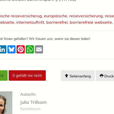
ische reiseversicherug
,
europäische
,
reiseversicherung
,
reis
ebseite
,
internetauftritt
,
barrierefrei
,
barrierefreie webseite
,
at Ihnen gefallen? Wir freuen uns, wenn sie diesen teilen!
acebook
LinkedIn
Bluesky
Pinterest
WhatsApp
Email
mir
0
gefällt mir nicht
Seitenanfang
Druck
Autor/in:
Julia Trillsam
Redakteurin