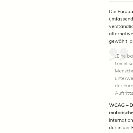
Die Europä
umfassende
verständli
alternativ
gewählt, d
„Eine ba
Gesellsc
Mensche
unterwe
der Eur
Auftritts
WCAG – Der
motorisch
internatio
der in der