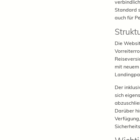
verbindlic
Standard s
auch für P
Struktu
Die Websit
Vorreiterr
Reiseversi
mit neuem 
Landingpa
Der inklus
sich eigen
abzuschlie
Darüber hi
Verfügung,
Sicherheit