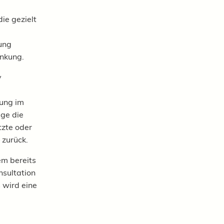
ie gezielt
ung
änkung.
v
ung im
age die
tzte oder
 zurück.
m bereits
nsultation
 wird eine