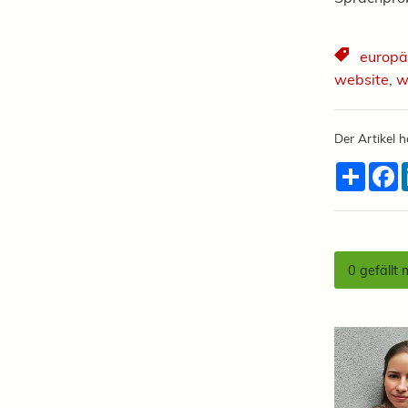
europä
website
,
w
Der Artikel h
Teilen
F
0
gefällt 