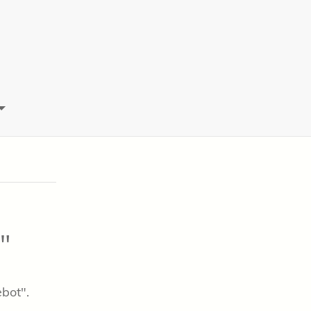
"
bot".