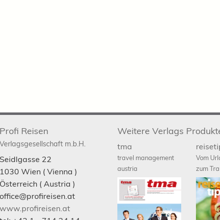
Profi Reisen
Weitere Verlags Produkt
Verlagsgesellschaft m.b.H.
tma
reiset
travel management
Vom Url
Seidlgasse 22
austria
zum Tra
1030
Wien
( Vienna )
Österreich (
Austria
)
office@profireisen.at
www.profireisen.at