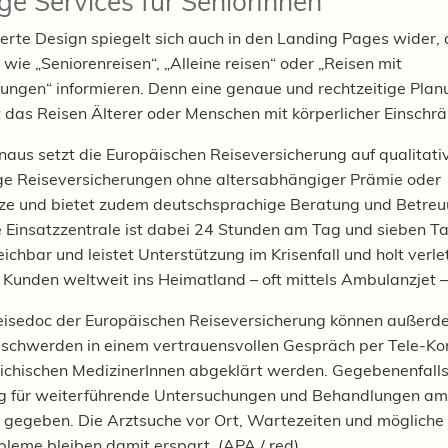
ge Services für SeniorInnen
erte Design spiegelt sich auch in den Landing Pages wider, d
wie „Seniorenreisen“, „Alleine reisen“ oder „Reisen mit
ungen“ informieren. Denn eine genaue und rechtzeitige Plan
t das Reisen Älterer oder Menschen mit körperlicher Einschr
naus setzt die Europäischen Reiseversicherung auf qualitati
e Reiseversicherungen ohne altersabhängiger Prämie oder
ze und bietet zudem deutschsprachige Beratung und Betreu
ie Einsatzzentrale ist dabei 24 Stunden am Tag und sieben T
ichbar und leistet Unterstützung im Krisenfall und holt verle
e Kunden weltweit ins Heimatland – oft mittels Ambulanzjet –
isedoc der Europäischen Reiseversicherung können außerde
eschwerden in einem vertrauensvollen Gespräch per Tele-Ko
eichischen MedizinerInnen abgeklärt werden. Gegebenenfalls
g für weiterführende Untersuchungen und Behandlungen am
 gegeben. Die Arztsuche vor Ort, Wartezeiten und mögliche
leme bleiben damit erspart. (APA / red)