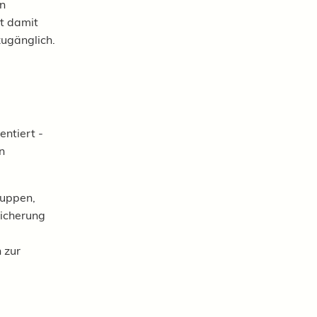
en
t damit
zugänglich.
entiert -
n
ruppen,
sicherung
 zur