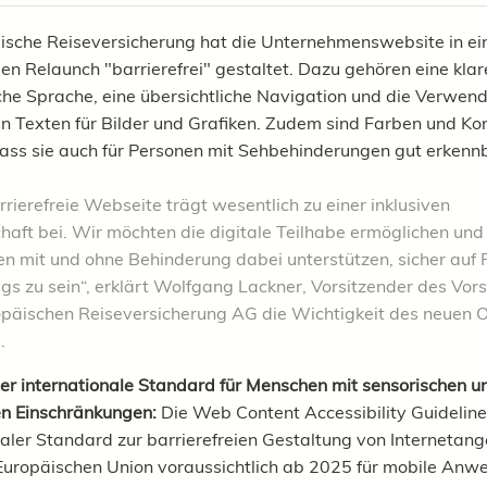
ische Reiseversicherung hat die Unternehmenswebsite in e
n Relaunch "barrierefrei" gestaltet. Dazu gehören eine klar
che Sprache, eine übersichtliche Navigation und die Verwen
en Texten für Bilder und Grafiken. Zudem sind Farben und Ko
ass sie auch für Personen mit Sehbehinderungen gut erkennb
rrierefreie Webseite trägt wesentlich zu einer inklusiven
haft bei. Wir möchten die digitale Teilhabe ermöglichen und
n mit und ohne Behinderung dabei unterstützen, sicher auf 
gs zu sein“, erklärt Wolfgang Lackner, Vorsitzender des Vor
opäischen Reiseversicherung AG die Wichtigkeit des neuen O
.
 internationale Standard für Menschen mit sensorischen u
en Einschränkungen:
Die Web Content Accessibility Guideline
naler Standard zur barrierefreien Gestaltung von Internetan
 Europäischen Union voraussichtlich ab 2025 für mobile An