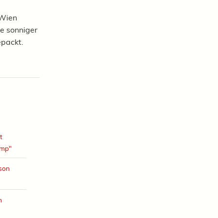
 Wien
 Je sonniger
epackt.
t
amp"
ison
h