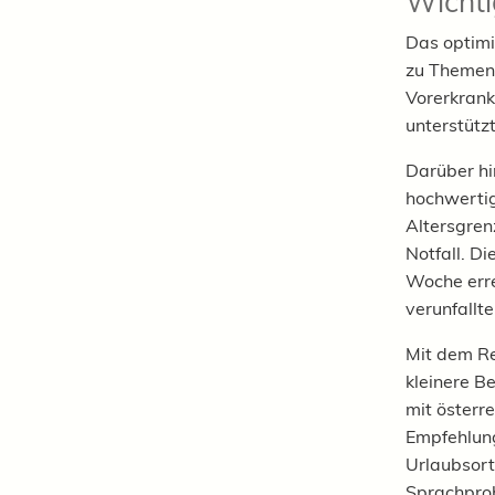
Wichti
Das optimi
zu Themen 
Vorerkrank
unterstütz
Darüber hi
hochwertig
Altersgren
Notfall. D
Woche erre
verunfallt
Mit dem Re
kleinere B
mit österr
Empfehlun
Urlaubsort
Sprachprob