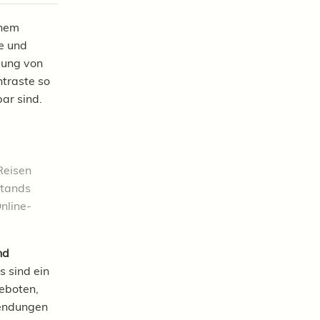
inem
e und
dung von
ntraste so
ar sind.
Reisen
stands
nline-
nd
s sind ein
geboten,
wendungen