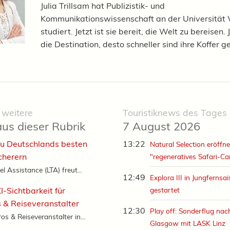
Julia Trillsam hat Publizistik- und
Kommunikationswissenschaft an der Universität
studiert. Jetzt ist sie bereit, die Welt zu bereisen.
die Destination, desto schneller sind ihre Koffer g
 weitere
Touristiknews des Tages
aus dieser Rubrik
7 August 2026
zu Deutschlands besten
13:22
Natural Selection eröffne
cherern
"regeneratives Safari-C
el Assistance (LTA) freut...
12:49
Explora III in Jungfernsa
I-Sichtbarkeit für
gestartet
 & Reiseveranstalter
12:30
Play off: Sonderflug nac
s & Reiseveranstalter in...
Glasgow mit LASK Linz