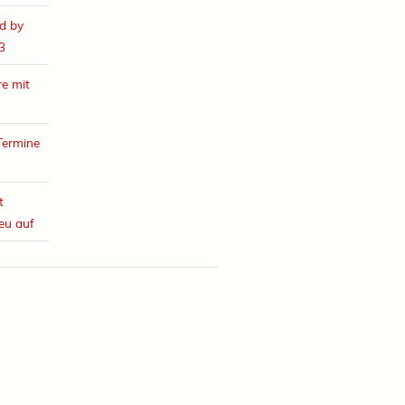
d by
3
e mit
Termine
t
eu auf