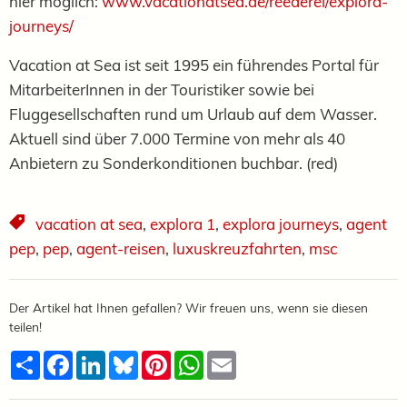
hier möglich:
www.vacationatsea.de/reederei/explora-
journeys/
Vacation at Sea ist seit 1995 ein führendes Portal für
MitarbeiterInnen in der Touristiker sowie bei
Fluggesellschaften rund um Urlaub auf dem Wasser.
Aktuell sind über 7.000 Termine von mehr als 40
Anbietern zu Sonderkonditionen buchbar. (red)
vacation at sea
,
explora 1
,
explora journeys
,
agent
pep
,
pep
,
agent-reisen
,
luxuskreuzfahrten
,
msc
Der Artikel hat Ihnen gefallen? Wir freuen uns, wenn sie diesen
teilen!
Teilen
Facebook
LinkedIn
Bluesky
Pinterest
WhatsApp
Email