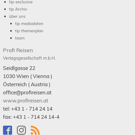
tip-exclusive
tip Archiv
über uns
tip mediadaten
tip themenplan
team
Profi Reisen
Verlagsgesellschaft m.b.H.
Seidlgasse 22
1030
Wien
( Vienna )
Österreich (
Austria
)
office@profireisen.at
www.profireisen.at
tel:
+43 1 - 714 24 14
fax:
+43 1 - 714 24 14-4