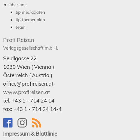
über uns
tip mediadaten
tip themenplan
team
Profi Reisen
Verlagsgesellschaft m.b.H.
Seidlgasse 22
1030
Wien
( Vienna )
Österreich (
Austria
)
office@profireisen.at
www.profireisen.at
tel:
+43 1 - 714 24 14
fax:
+43 1 - 714 24 14-4
Impressum & Blattlinie