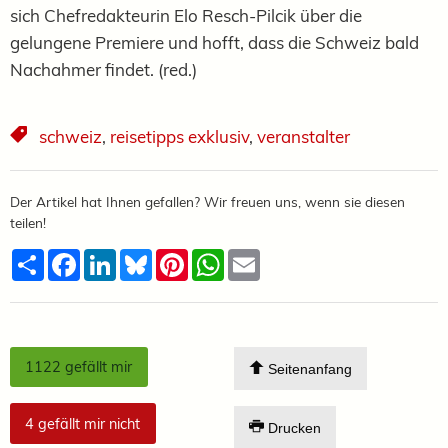
sich Chefredakteurin Elo Resch-Pilcik über die
gelungene Premiere und hofft, dass die Schweiz bald
Nachahmer findet. (red.)
schweiz
,
reisetipps exklusiv
,
veranstalter
Der Artikel hat Ihnen gefallen? Wir freuen uns, wenn sie diesen
teilen!
Teilen
Facebook
LinkedIn
Bluesky
Pinterest
WhatsApp
Email
1122
gefällt mir
Seitenanfang
4
gefällt mir nicht
Drucken