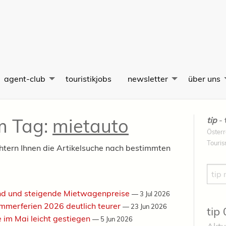
agent-club
touristikjobs
newsletter
über uns
em Tag:
mietauto
tip
- 
Österr
Touri
chtern Ihnen die Artikelsuche nach bestimmten
Such
nd und steigende Mietwagenpreise
—
3 Jul 2026
mmerferien 2026 deutlich teurer
—
23 Jun 2026
tip
 im Mai leicht gestiegen
—
5 Jun 2026