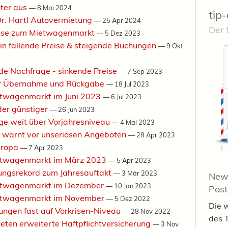
iter aus
—
8 Mai 2024
tip-
Dr. Hartl Autovermietung
—
25 Apr 2024
Der 
yse zum Mietwagenmarkt
—
5 Dez 2023
in fallende Preise & steigende Buchungen
—
9 Okt
de Nachfrage - sinkende Preise
—
7 Sep 2023
r Übernahme und Rückgabe
—
18 Jul 2023
etwagenmarkt im Juni 2023
—
6 Jul 2023
er günstiger
—
26 Jun 2023
ge weit über Vorjahresniveau
—
4 Mai 2023
s warnt vor unseriösen Angeboten
—
28 Apr 2023
Europa
—
7 Apr 2023
ietwagenmarkt im März 2023
—
5 Apr 2023
ungsrekord zum Jahresauftakt
—
3 Mär 2023
News
ietwagenmarkt im Dezember
—
10 Jan 2023
Pos
ietwagenmarkt im November
—
5 Dez 2022
Die 
ngen fast auf Vorkrisen-Niveau
—
28 Nov 2022
des 
eten erweiterte Haftpflichtversicherung
—
3 Nov