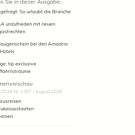
n Sie in dieser Ausgabe:
gefragt: So urlaubt die Branche
A unzufrieden mit neuen
gastrechten
laugenschein bei den Amadria
 Hotels
ge: tip exclusive
fffahrtsträume
menvorschau
/2026 Nr. 1357 - August 2026
xusreisen
ukasusstaaten
anien