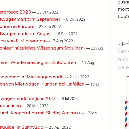
zusa
mont
enstertage 2023
—
13 Okt 2022
Lauf
ietwagenmarkt im September
—
6 Okt 2022
ouren in Europa
—
22 Sep 2022
etwagenmarkt im August
—
6 Sep 2022
iten von E-Mietwagen
tip
—
17 Aug 2022
eniger nützliches Wissen zum Stau(nen)
—
12 Aug
Der 
rund
cherer Wiedereinstieg ins Autofahren
—
11 Aug
Bere
rendwende im Mietwagenmarkt
—
21 Jul 2022
lten von Mietwagen-Kunden bei Unfällen
—
19 Jul
twagenmarkt im Juni 2022
—
6 Jul 2022
utobuchung
—
20 Mai 2022
durch Kooperation mit Shelby America
—
12 Mai
urGuide' in Sunny2go
—
25 Apr 2022