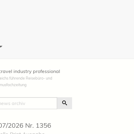
travel industry professional
eichs führende Reisebüro- und
smusfachzeitung
e
Suche Starten
 07/2026 Nr. 1356