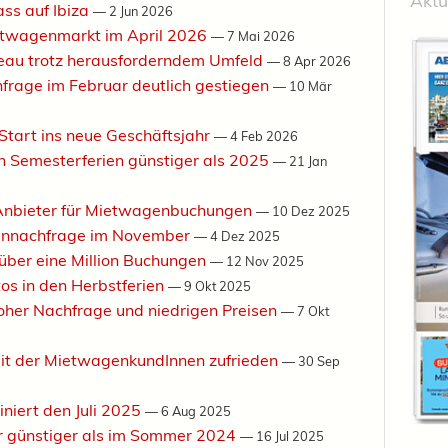
Aktu
ss auf Ibiza
—
2 Jun 2026
etwagenmarkt im April 2026
—
7 Mai 2026
veau trotz herausforderndem Umfeld
—
8 Apr 2026
rage im Februar deutlich gestiegen
—
10 Mär
Start ins neue Geschäftsjahr
—
4 Feb 2026
n Semesterferien günstiger als 2025
—
21 Jan
 Anbieter für Mietwagenbuchungen
—
10 Dez 2025
ennachfrage im November
—
4 Dez 2025
 über eine Million Buchungen
—
12 Nov 2025
os in den Herbstferien
—
9 Okt 2025
oher Nachfrage und niedrigen Preisen
—
7 Okt
it der MietwagenkundInnen zufrieden
—
30 Sep
niert den Juli 2025
—
6 Aug 2025
r günstiger als im Sommer 2024
—
16 Jul 2025