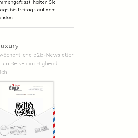
mmengefasst, halten Sie
ags bis freitags auf dem
enden
-luxury
wöchentliche b2b-Newsletter
 um Reisen im Highend-
ich