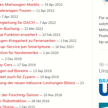
 des Mietwagen-Markts
—
19 Apr 2022
ändewagen-Touren
—
11 Apr 2022
—
7 Apr 2022
Für a
ingleitung für DACH
—
7 Apr 2022
solch
en-Buchung
—
22 Mär 2022
Mittw
e Funktion erweitert
—
22 Feb 2022
Post
gen-Knappheit zu Ferienzeiten
—
1 Feb 2022
tip u
k-up-Service per Smartphone
—
16 Dez 2021
ktion für Nordamerika
—
2 Jan 2020
s
—
2 Dez 2019
tip
-o
ny Cars
—
17 Sep 2019
Uns
gen auf Bonaire
—
13 Sep 2019
ket auch für Zypern
—
19 Aug 2019
rung der neuen Inklusive-Leistungen Bilanz
—
23
t der Fasching-Saison
—
10 Nov 2016
n-Rabattaktion
—
28 Okt 2016
es Storno
—
1 Okt 2015