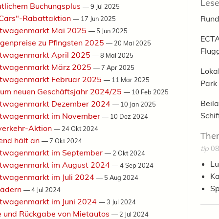
Lese
eutlichem Buchungsplus
—
9 Jul 2025
 Cars"-Rabattaktion
Rund
—
17 Jun 2025
ietwagenmarkt Mai 2025
—
5 Jun 2025
ECTA
genpreise zu Pfingsten 2025
—
20 Mai 2025
Flug
etwagenmarkt April 2025
—
8 Mai 2025
ietwagenmarkt März 2025
—
7 Apr 2025
Loka
etwagenmarkt Februar 2025
—
11 Mär 2025
Park
zum neuen Geschäftsjahr 2024/25
—
10 Feb 2025
Beila
ietwagenmarkt Dezember 2024
—
10 Jan 2025
Schi
ietwagenmarkt im November
—
10 Dez 2024
verkehr-Aktion
—
24 Okt 2024
The
end hält an
—
7 Okt 2024
tip
08
ietwagenmarkt im September
—
2 Okt 2024
Lu
etwagenmarkt im August 2024
—
4 Sep 2024
Ka
etwagenmarkt im Juli 2024
—
5 Aug 2024
Sp
 Rädern
—
4 Jul 2024
etwagenmarkt im Juni 2024
—
3 Jul 2024
 und Rückgabe von Mietautos
—
2 Jul 2024