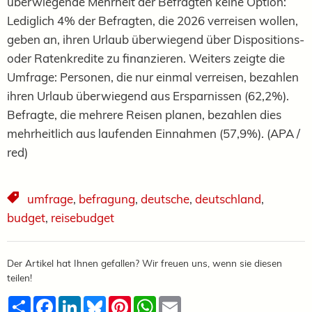
überwiegende Mehrheit der Befragten keine Option:
Lediglich 4% der Befragten, die 2026 verreisen wollen,
geben an, ihren Urlaub überwiegend über Dispositions-
oder Ratenkredite zu finanzieren. Weiters zeigte die
Umfrage: Personen, die nur einmal verreisen, bezahlen
ihren Urlaub überwiegend aus Ersparnissen (62,2%).
Befragte, die mehrere Reisen planen, bezahlen dies
mehrheitlich aus laufenden Einnahmen (57,9%). (APA /
red)
umfrage
,
befragung
,
deutsche
,
deutschland
,
budget
,
reisebudget
Der Artikel hat Ihnen gefallen? Wir freuen uns, wenn sie diesen
teilen!
Teilen
Facebook
LinkedIn
Bluesky
Pinterest
WhatsApp
Email