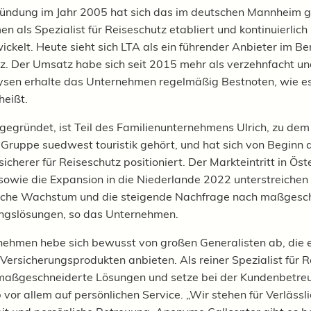
ründung im Jahr 2005 hat sich das im deutschen Mannheim 
n als Spezialist für Reiseschutz etabliert und kontinuierlich
ickelt. Heute sieht sich LTA als ein führender Anbieter im Be
z. Der Umsatz habe sich seit 2015 mehr als verzehnfacht un
sen erhalte das Unternehmen regelmäßig Bestnoten, wie es 
heißt.
gegründet,
ist Teil des Familienunternehmens Ulrich, zu dem
Gruppe suedwest touristik gehört, und
hat sich von Beginn 
icherer für Reiseschutz positioniert. Der Markteintritt in Öst
sowie die Expansion in die Niederlande 2022 unterstreichen
liche Wachstum und die steigende Nachfrage nach maßgesc
ungslösungen, so das Unternehmen.
ehmen hebe sich bewusst von großen Generalisten ab, die e
 Versicherungsprodukten anbieten. Als reiner Spezialist für 
 maßgeschneiderte Lösungen und setze bei der Kundenbetre
 vor allem auf persönlichen Service. „Wir stehen für Verlässli