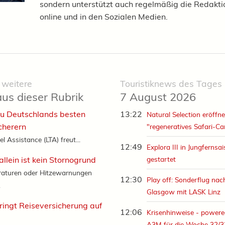
sondern unterstützt auch regelmäßig die Redaktio
online und in den Sozialen Medien.
 weitere
Touristiknews des Tages
aus dieser Rubrik
7 August 2026
zu Deutschlands besten
13:22
Natural Selection eröffne
cherern
"regeneratives Safari-C
el Assistance (LTA) freut...
12:49
Explora III in Jungfernsa
allein ist kein Stornogrund
gestartet
aturen oder Hitzewarnungen
12:30
Play off: Sonderflug nac
.
Glasgow mit LASK Linz
ringt Reiseversicherung auf
12:06
Krisenhinweise - powere
A3M für die Woche 32/3