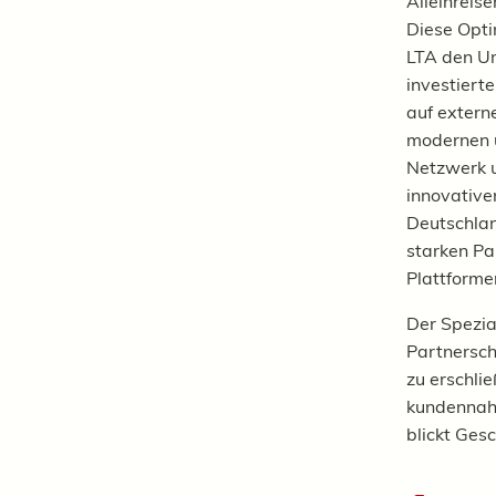
Alleinreise
Diese Opti
LTA den Um
investiert
auf extern
modernen u
Netzwerk u
innovative
Deutschlan
starken Pa
Plattforme
Der Spezia
Partnersch
zu erschlie
kundennahe
blickt Gesc