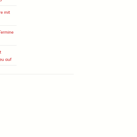
e mit
Termine
t
eu auf