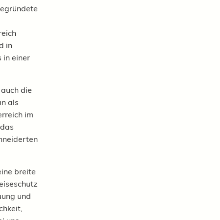
gegründete
reich
d in
in einer
 auch die
an als
erreich im
 das
hneiderten
ine breite
Reiseschutz
uung und
chkeit,