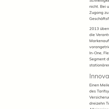
Schnelligk
nicht. Bei
Zugang zu 
Geschäftsf
2013 übern
die Verant
Markenauft
vorangetri
In-One, Fl
Segment de
stationäre
Innova
Einen Meil
des Tarifs
Versicheru
dreizehn T