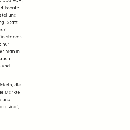
20.000 EUR.
24 konnte
stellung
ng. Statt
ner
in starkes
t nur
er man in
 auch
s und
ckeln, die
ue Märkte
e und
lg sind“,