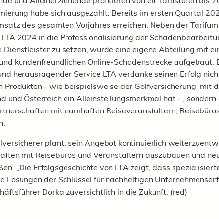
nde und Alleinerziehende profitieren von elf Tarifstufen bis 
mierung habe sich ausgezahlt: Bereits im ersten Quartal 20
satz des gesamten Vorjahres erreichen. Neben der Tarifum
e LTA 2024 in die Professionalisierung der Schadenbearbeitu
e Dienstleister zu setzen, wurde eine eigene Abteilung mit ei
nd kundenfreundlichen Online-Schadenstrecke aufgebaut. E
nd herausragender Service LTA verdanke seinen Erfolg nich
n Produkten - wie beispielsweise der Golfversicherung, mit d
d und Österreich ein Alleinstellungsmerkmal hat - , sondern
rtnerschaften mit namhaften Reiseveranstaltern, Reisebüro
n.
lversicherer plant, sein Angebot kontinuierlich weiterzuentwi
aften mit Reisebüros und Veranstaltern auszubauen und ne
ßen. „Die Erfolgsgeschichte von LTA zeigt, dass spezialisiert
 Lösungen der Schlüssel für nachhaltigen Unternehmenserfo
häftsführer Dorka zuversichtlich in die Zukunft. (red)