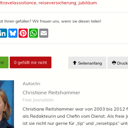
dtravelassistance
,
reiseversicherung
,
jubiläum
at Ihnen gefallen? Wir freuen uns, wenn sie diesen teilen!
acebook
LinkedIn
Bluesky
Pinterest
WhatsApp
Email
mir
0
gefällt mir nicht
Seitenanfang
Druck
Autor/in:
Christiane Reitshammer
Freie Journalistin
Christiane Reitshammer war von 2003 bis 2012 f
als Redakteurin und Chefin vom Dienst. Als freie J
ist sie nicht nur gerne für „tip“ und „reisetipps“ u