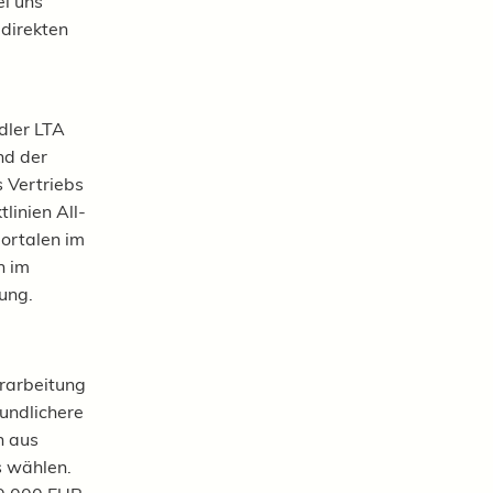
ei uns
 direkten
dler LTA
nd der
 Vertriebs
linien All-
portalen im
h im
tung.
erarbeitung
undlichere
n aus
s wählen.