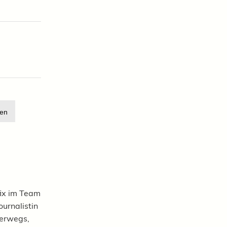
en
ix im Team
ournalistin
nterwegs,