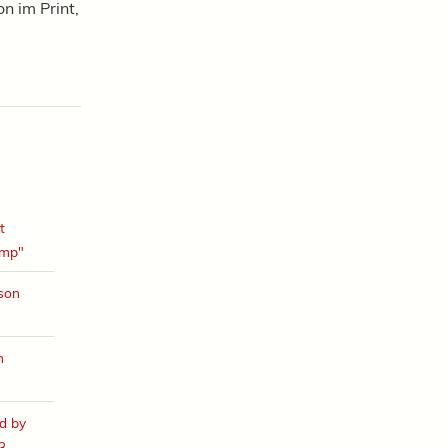
n im Print,
t
amp"
ison
h
d by
3