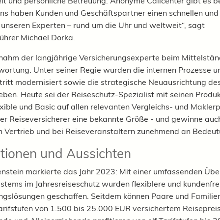
eit und persönliche Betreuung. Anonyme Callcenter gibt es b
 uns haben Kunden und Geschäftspartner einen schnellen und
unseren Experten – rund um die Uhr und weltweit“, sagt
ührer Michael Dorka.
ahm der langjährige Versicherungsexperte beim Mittelstän
wortung. Unter seiner Regie wurden die internen Prozesse u
ritt modernisiert sowie die strategische Neuausrichtung des
eben. Heute sei der Reiseschutz-Spezialist mit seinen Produkt
exible und Basic auf allen relevanten Vergleichs- und Makler
r Reiseversicherer eine bekannte Größe - und gewinne auc
n Vertrieb und bei Reiseveranstaltern zunehmend an Bedeu
tionen und Aussichten
enstein markierte das Jahr 2023: Mit einer umfassenden Üb
ystems im Jahresreiseschutz wurden flexiblere und kundenfre
ngslösungen geschaffen. Seitdem können Paare und Familie
arifstufen von 1.500 bis 25.000 EUR versichertem Reiseprei