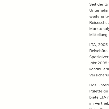
Seit der G
Unternehme
weiterentw
Reiseschut
Marktanaly
Mitteilung 
LTA,
2005 
Reisebüro-
Spezialvers
Jahr 2008 
kontinuier
Versicher
Das Untern
Palette an
biete LTA
im Vertrieb