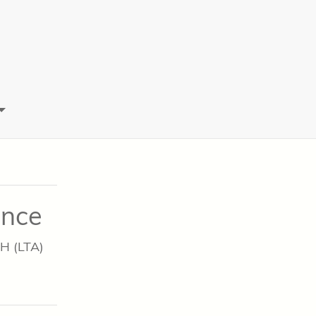
ance
bH (LTA)