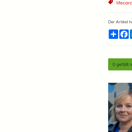
lifecar
Der Artikel h
Teilen
F
0
gefällt 