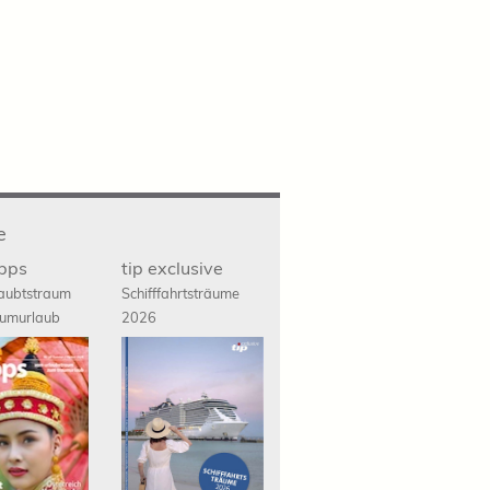
e
ipps
tip exclusive
aubtstraum
Schifffahrts
träume
umurlaub
2026