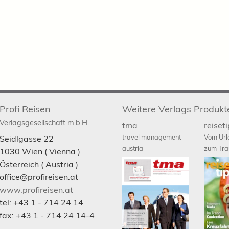
Profi Reisen
Weitere Verlags Produkt
Verlagsgesellschaft m.b.H.
tma
reiset
travel management
Vom Url
Seidlgasse 22
austria
zum Tra
1030
Wien
( Vienna )
Österreich (
Austria
)
office@profireisen.at
www.profireisen.at
tel:
+43 1 - 714 24 14
fax:
+43 1 - 714 24 14-4