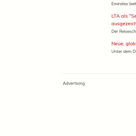
Emirates biet
LTA als "S
ausgezeic
Der Reiseschu
Neue, glob
Unter dem Da
Advertising