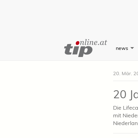
Skip
to
news
Content
20. Mär. 2
20 J
Die Lifec
mit Niede
Niederlan