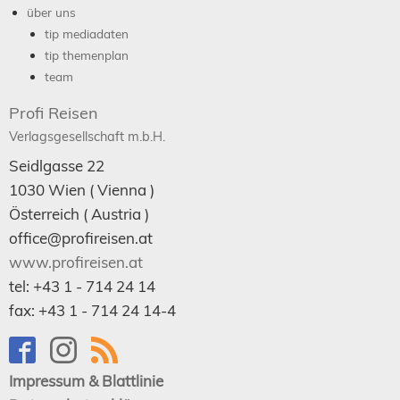
über uns
tip mediadaten
tip themenplan
team
Profi Reisen
Verlagsgesellschaft m.b.H.
Seidlgasse 22
1030
Wien
( Vienna )
Österreich (
Austria
)
office@profireisen.at
www.profireisen.at
tel:
+43 1 - 714 24 14
fax:
+43 1 - 714 24 14-4
Impressum & Blattlinie