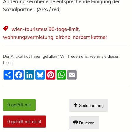
Änderung sei aber eine entsprechende Einigung der
Sozialpartner. (APA / red)
wien-tourismus 90-tage-limit
,
wohnungsvermietung
,
airbnb
,
norbert kettner
Der Artikel hat Ihnen gefallen? Wir freuen uns, wenn sie diesen
teilen!
Teilen
Facebook
LinkedIn
Bluesky
Pinterest
WhatsApp
Email
0
gefällt mir
Seitenanfang
0
gefällt mir nicht
Drucken