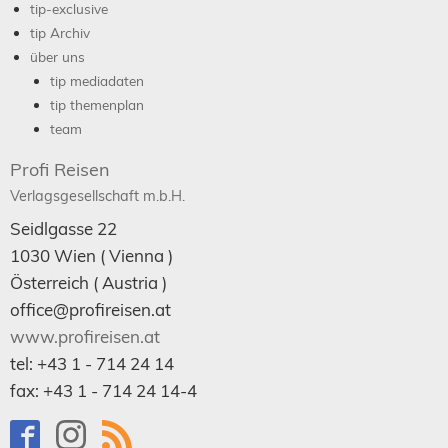
tip-exclusive
tip Archiv
über uns
tip mediadaten
tip themenplan
team
Profi Reisen
Verlagsgesellschaft m.b.H.
Seidlgasse 22
1030
Wien
( Vienna )
Österreich (
Austria
)
office@profireisen.at
www.profireisen.at
tel:
+43 1 - 714 24 14
fax:
+43 1 - 714 24 14-4