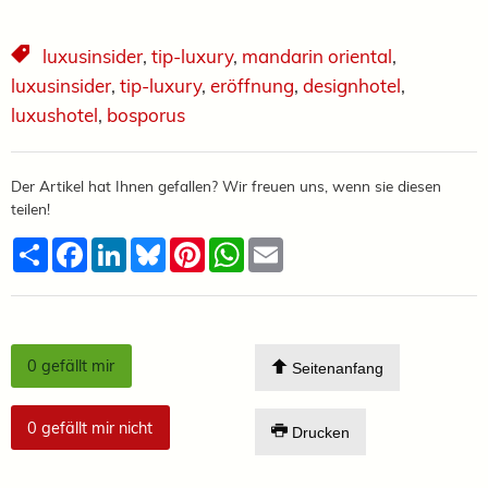
luxusinsider
,
tip-luxury
,
mandarin oriental
,
luxusinsider
,
tip-luxury
,
eröffnung
,
designhotel
,
luxushotel
,
bosporus
Der Artikel hat Ihnen gefallen? Wir freuen uns, wenn sie diesen
teilen!
Teilen
Facebook
LinkedIn
Bluesky
Pinterest
WhatsApp
Email
0
gefällt mir
Seitenanfang
0
gefällt mir nicht
Drucken