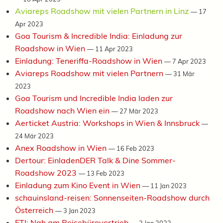
Aviareps Roadshow mit vielen Partnern in Linz
—
17
Apr 2023
Goa Tourism & Incredible India: Einladung zur
Roadshow in Wien
—
11 Apr 2023
Einladung: Teneriffa-Roadshow in Wien
—
7 Apr 2023
Aviareps Roadshow mit vielen Partnern
—
31 Mär
2023
Goa Tourism und Incredible India laden zur
Roadshow nach Wien ein
—
27 Mär 2023
Aerticket Austria: Workshops in Wien & Innsbruck
—
24 Mär 2023
Anex Roadshow in Wien
—
16 Feb 2023
Dertour: EinladenDER Talk & Dine Sommer-
Roadshow 2023
—
13 Feb 2023
Einladung zum Kino Event in Wien
—
11 Jan 2023
schauinsland-reisen: Sonnenseiten-Roadshow durch
Österreich
—
3 Jan 2023
FTI: Nah am Reisebürovertrieb
—
2 Jan 2023