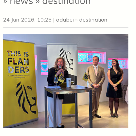
» news » destination
24 Jun 2026, 10:25
|
adabei
»
destination