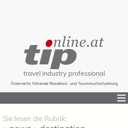
travel industry professional
Österreichs führende Reisebüro- und Tourismusfachzeitung
Skip
to
Content
Sie lesen die Rubrik: