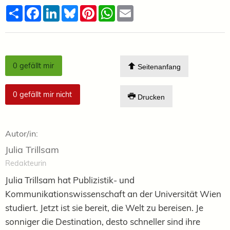
Teilen
Facebook
LinkedIn
Bluesky
Pinterest
WhatsApp
Email
0
gefällt mir
Seitenanfang
0
gefällt mir nicht
Drucken
Autor/in:
Julia Trillsam
Redakteurin
Julia Trillsam hat Publizistik- und
Kommunikationswissenschaft an der Universität Wien
studiert. Jetzt ist sie bereit, die Welt zu bereisen. Je
sonniger die Destination, desto schneller sind ihre