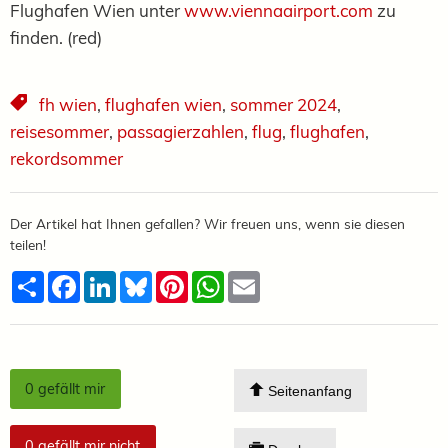
Flughafen Wien unter
www.viennaairport.com
zu
finden. (red)
fh wien
,
flughafen wien
,
sommer 2024
,
reisesommer
,
passagierzahlen
,
flug
,
flughafen
,
rekordsommer
Der Artikel hat Ihnen gefallen? Wir freuen uns, wenn sie diesen
teilen!
Teilen
Facebook
LinkedIn
Bluesky
Pinterest
WhatsApp
Email
0
gefällt mir
Seitenanfang
0
gefällt mir nicht