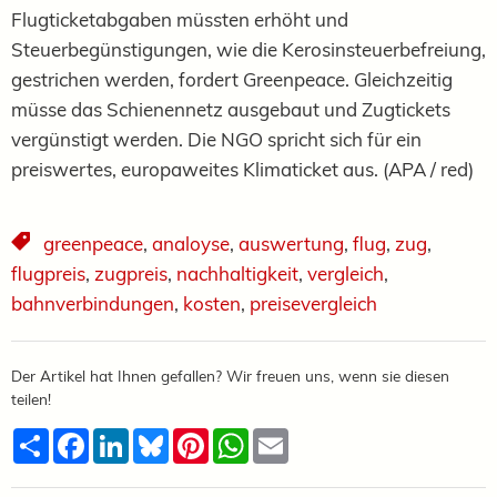
Flugticketabgaben müssten erhöht und
Steuerbegünstigungen, wie die Kerosinsteuerbefreiung,
gestrichen werden, fordert Greenpeace. Gleichzeitig
müsse das Schienennetz ausgebaut und Zugtickets
vergünstigt werden. Die NGO spricht sich für ein
preiswertes, europaweites Klimaticket aus. (APA / red)
greenpeace
,
analoyse
,
auswertung
,
flug
,
zug
,
flugpreis
,
zugpreis
,
nachhaltigkeit
,
vergleich
,
bahnverbindungen
,
kosten
,
preisevergleich
Der Artikel hat Ihnen gefallen? Wir freuen uns, wenn sie diesen
teilen!
Teilen
Facebook
LinkedIn
Bluesky
Pinterest
WhatsApp
Email