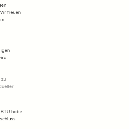
gen
Wir freuen
am
digen
wird.
 zu
dueller
o. BTU habe
tschluss