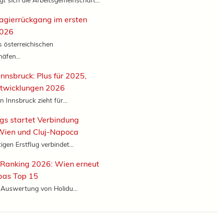
agierrückgang im ersten
2026
 österreichischen
äfen...
Innsbruck: Plus für 2025,
ntwicklungen 2026
 Innsbruck zieht für...
s startet Verbindung
Wien und Cluj-Napoca
gen Erstflug verbindet...
-Ranking 2026: Wien erneut
pas Top 15
e Auswertung von Holidu...