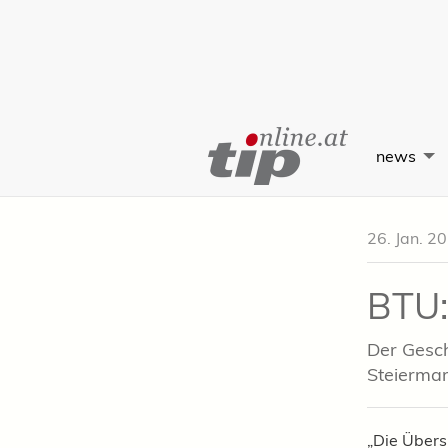
Skip
to
news
Content
26. Jan. 2
BTU:
Der Gesch
Steiermar
„Die Übers