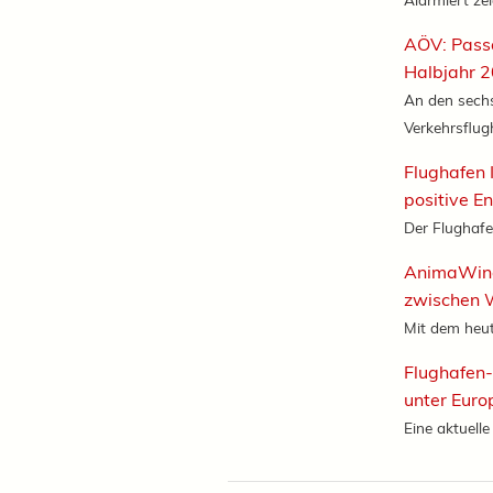
AÖV: Pass
Halbjahr 
An den sechs
Verkehrsflugh
Flughafen 
positive E
Der Flughafen
AnimaWing
zwischen 
Mit dem heuti
Flughafen
unter Euro
Eine aktuell