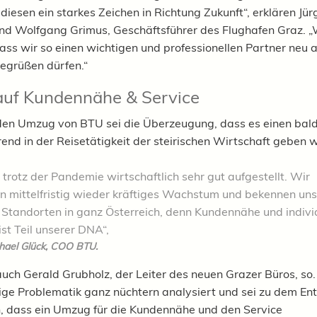
diesen ein starkes Zeichen in Richtung Zukunft“, erklären Jür
nd Wolfgang Grimus, Geschäftsführer des Flughafen Graz. „
dass wir so einen wichtigen und professionellen Partner neu 
egrüßen dürfen.“
auf Kundennähe & Service
den Umzug von BTU sei die Überzeugung, dass es einen bal
end in der Reisetätigkeit der steirischen Wirtschaft geben 
 trotz der Pandemie wirtschaftlich sehr gut aufgestellt. Wir
n mittelfristig wieder kräftiges Wachstum und bekennen uns
 Standorten in ganz Österreich, denn Kundennähe und indivi
ist Teil unserer DNA“,
hael Glück, COO BTU.
auch G
erald Grubholz, der Leiter des neuen Grazer Büros, s
ige
Problematik ganz nüchtern analysiert und sei zu dem En
 dass ein Umzug für die Kundennähe und den Service