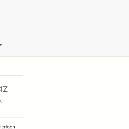
az
ne
ierigen