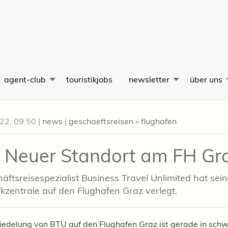
agent-club
touristikjobs
newsletter
über uns
022, 09:50
|
news
|
geschaeftsreisen
»
flughafen
 Neuer Standort am FH Gr
äftsreisespezialist Business Travel Unlimited hat sei
kzentrale auf den Flughafen Graz verlegt.
iedelung von BTU auf den Flughafen Graz ist gerade in schw