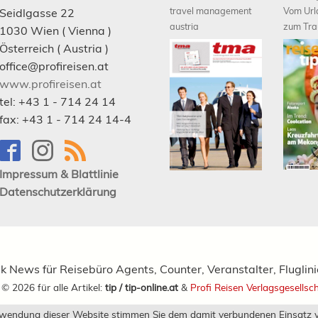
travel management
Vom Url
Seidlgasse 22
austria
zum Tra
1030
Wien
( Vienna )
Österreich (
Austria
)
office@profireisen.at
www.profireisen.at
tel:
+43 1 - 714 24 14
fax:
+43 1 - 714 24 14-4
Impressum & Blattlinie
Datenschutzerklärung
ik News für Reisebüro Agents, Counter, Veranstalter, Fluglin
t ©
2026
für alle Artikel:
tip / tip-online.at
&
Profi Reisen Verlagsgesellsc
rwendung dieser Website stimmen Sie dem damit verbundenen Einsatz v