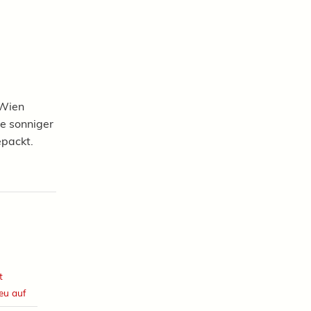
 Wien
 Je sonniger
epackt.
t
eu auf