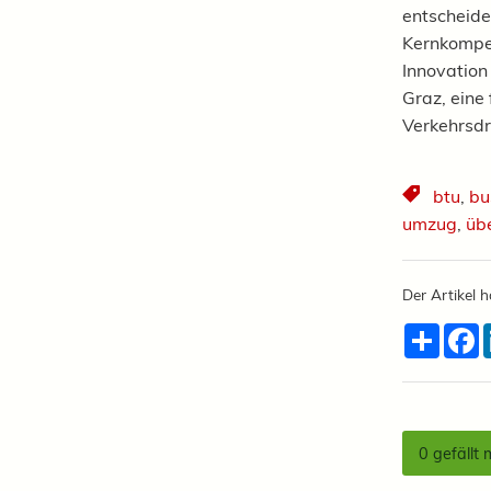
entscheid
Kernkompe
Innovation
Graz, eine
Verkehrsdr
btu
,
bu
umzug
,
üb
Der Artikel h
Teilen
F
0
gefällt 