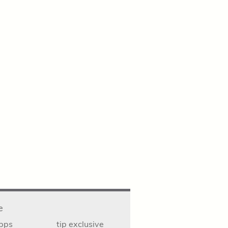
e
ipps
tip exclusive