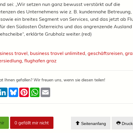
end
sei:
„Wir setzen nun ganz bewusst verstärkt auf die
tenzen des Unternehmens wie z. B. kundennahe Betreuung, 
 sowie ein breites Segment von Services, und das jetzt ab F
 für den Südosten Österreichs und das angrenzende Ausland
ehscheibe“, erklärte Grubholz weiter.
(red)
siness travel
,
business travel unlimited
,
geschäftsreisen
,
gra
ersiedlung
,
flughafen graz
at Ihnen gefallen? Wir freuen uns, wenn sie diesen teilen!
acebook
LinkedIn
Bluesky
Pinterest
WhatsApp
Email
mir
0
gefällt mir nicht
Seitenanfang
Druck