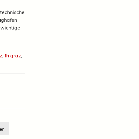
technische
lughafen
 wichtige
z
,
fh graz
,
en