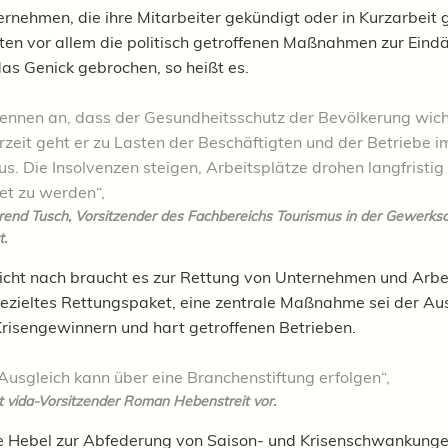
ernehmen, die ihre Mitarbeiter gekündigt oder in Kurzarbeit 
ten vor allem die politisch getroffenen Maßnahmen zur Ei
das Genick gebrochen, so heißt es.
kennen an, dass der Gesundheitsschutz der Bevölkerung wicht
zeit geht er zu Lasten der Beschäftigten und der Betriebe i
s. Die Insolvenzen steigen, Arbeitsplätze drohen langfristig
et zu werden“,
rend Tusch, Vorsitzender des Fachbereichs Tourismus in der Gewerksc
t.
icht nach braucht es zur Rettung von Unternehmen und Arbe
gezieltes Rettungspaket, ei
ne zentrale Maßnahme sei der Au
risengewinnern und hart getroffenen Betrieben.
Ausgleich kann über eine Branchenstiftung erfolgen“,
t vida-Vorsitzender
Roman Hebenstreit vor.
e Hebel zur Abfederung von Saison- und Krisenschwankunge