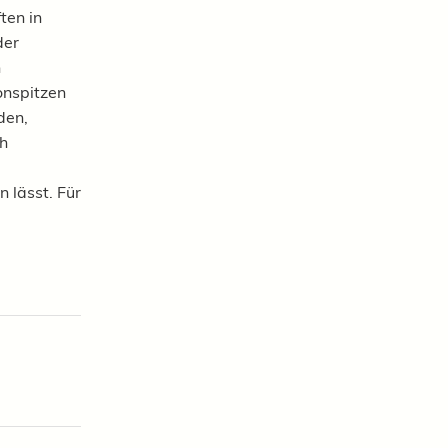
ten in
der
n
onspitzen
den,
ch
n lässt
. Für