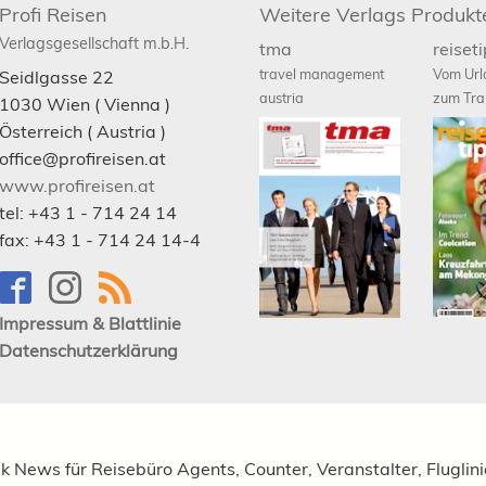
Profi Reisen
Weitere Verlags Produkt
Verlagsgesellschaft m.b.H.
tma
reiset
travel management
Vom Url
Seidlgasse 22
austria
zum Tra
1030
Wien
( Vienna )
Österreich (
Austria
)
office@profireisen.at
www.profireisen.at
tel:
+43 1 - 714 24 14
fax:
+43 1 - 714 24 14-4
Impressum & Blattlinie
Datenschutzerklärung
ik News für Reisebüro Agents, Counter, Veranstalter, Fluglin