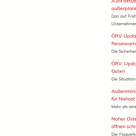
A3M aktual
außerplan
Das auf Früh
Unternehmen.
ÖRV-Updat
Reisewarnu
Die Sicherhe
ÖRV: Updat
Osten
Die Situation
Außenmini
für Nahost 
Mehr als ein
Naher Ost
öffnen sch
Der Flugverk