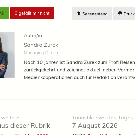
mir
0
gefällt mir nicht
Seitenanfang
Druck
Autor/in:
Sandra Zurek
Managing Director
Nach 10 Jahren ist Sandra Zurek zum Profi Reisen
zurückgekehrt und zeichnet aktuell neben Verma
Medienkooperationen auch für Redaktion verantw
 weitere
Touristiknews des Tages
aus dieser Rubrik
7 August 2026