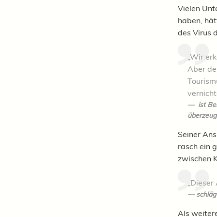
Vielen Unt
haben, hät
des Virus 
„Wir er
Aber der
Tourismu
vernicht
ist Be
überzeug
Seiner Ans
rasch ein 
zwischen K
„Dieser 
schläg
Als weiter