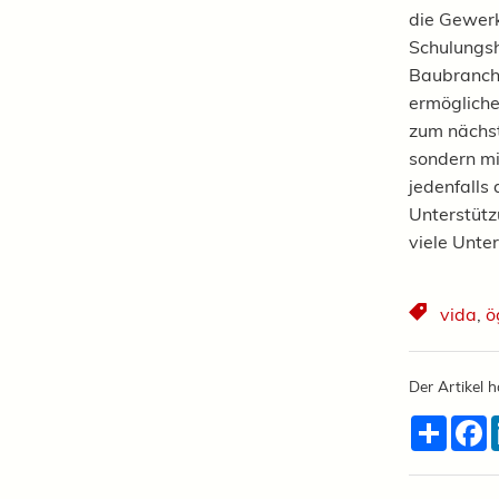
die Gewerk
Schulungs
Baubranc
ermögliche
zum nächst
sondern m
jedenfalls
Unterstüt
viele Unte
vida
,
ö
Der Artikel h
Teilen
F