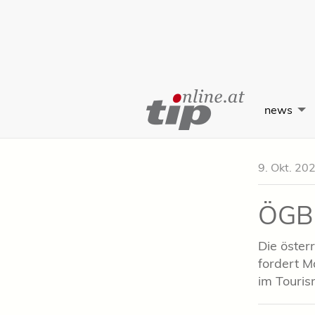
Skip
to
news
Content
9. Okt. 20
ÖGB:
Die öster
fordert 
im Touris