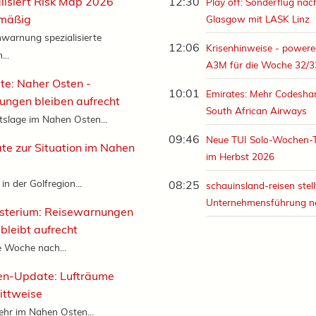
isiert Risk Map 2026
12:30
Play off: Sonderflug nac
mäßig
Glasgow mit LASK Linz
warnung spezialisierte
12:06
Krisenhinweise - powere
..
A3M für die Woche 32/3
e: Naher Osten -
10:01
Emirates: Mehr Codeshar
ngen bleiben aufrecht
South African Airways
itslage im Nahen Osten...
09:46
Neue TUI Solo-Wochen-
e zur Situation im Nahen
im Herbst 2026
 in der Golfregion...
08:25
schauinsland-reisen stell
Unternehmensführung n
sterium: Reisewarnungen
bleibt aufrecht
e Woche nach...
en-Update: Lufträume
rittweise
ehr im Nahen Osten...