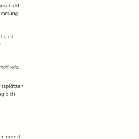
geschickt
ndämmung
ig ist.
m
haft vida,
itsplätzen
sgleich
n fordert