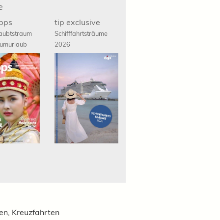
e
ipps
tip exclusive
aubtstraum
Schifffahrts
träume
umurlaub
2026
ien, Kreuzfahrten