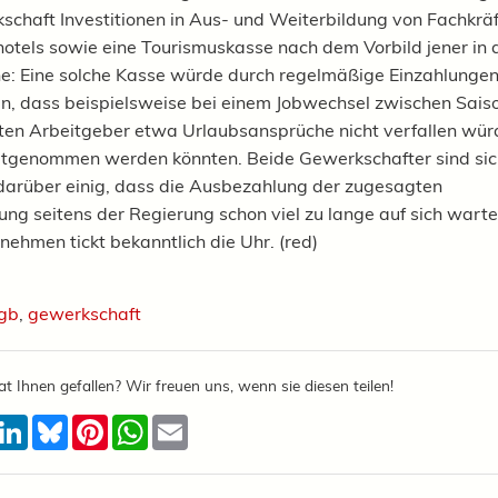
schaft Investitionen in Aus- und Weiterbildung von Fachkräf
hotels sowie
eine Tourismuskasse nach dem Vorbild jener in 
he
:
Eine solche Kasse würde durch regelmäßige Einzahlunge
n, dass beispielsweise bei einem Jobwechsel zwischen Sais
en Arbeitgeber etwa Urlaubsansprüche nicht verfallen wür
itgenommen werden könnten.
Beide Gewerkschafter sind si
 darüber einig, dass die Ausbezahlung der zugesagten
zung
seitens der Regierung schon viel zu lange auf sich warte
rnehmen tickt bekanntlich die Uhr.
(red)
gb
,
gewerkschaft
at Ihnen gefallen? Wir freuen uns, wenn sie diesen teilen!
acebook
LinkedIn
Bluesky
Pinterest
WhatsApp
Email