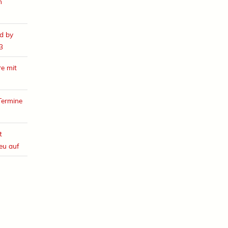
h
d by
3
e mit
Termine
t
eu auf